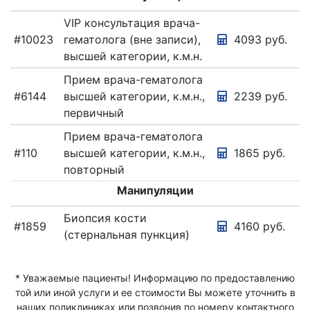
НА
ДОМ
VIP консультация врача-
#10023
гематолога (вне записи),
4093 руб.
ВЫЯВЛЕНИЕ
КОВИД
высшей категории, к.м.н.
ГАСТРОЭНТЕРОЛОГИЯ
Прием врача-гематолога
#6144
высшей категории, к.м.н.,
2239 руб.
ГЕМАТОЛОГИЯ
первичный
ГЕНЕТИЧЕСКИЕ
ИССЛЕДОВАНИЯ
Прием врача-гематолога
#110
высшей категории, к.м.н.,
1865 руб.
ГЕНЕТИЧЕСКИЙ
ПАСПОРТ
повторный
ГИНЕКОЛОГИЯ
Манипуляции
ДЕРМАТОЛОГИЯ
Биопсия кости
#1859
4160 руб.
ДОМАШНЯЯ
(стернальная пункция)
МЕДИЦИНСКАЯ
ТЕХНИКА
ИНФЕКТОЛОГИЯ
* Уважаемые пациенты! Информацию по предоставлению
той или иной услуги и ее стоимости Вы можете уточнить в
ИФА-
наших поликлиниках или позвонив по номеру контактного