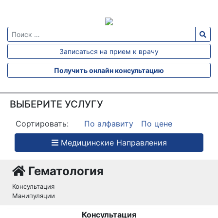
АЛЛЕРГОДИАГНОСТИКА
Записаться на прием к врачу
АЛЛЕРГОЛОГИЯ
АНАЛИЗ
Получить онлайн консультацию
КАЛА
АНАЛИЗ
КРОВИ
ВЫБЕРИТЕ УСЛУГУ
АНАЛИЗ
Сортировать:
По алфавиту
По цене
МОЧИ
БАКТЕРИОЛОГИЯ
Медицинские Направления
БИОИМПЕДАНСОМЕТРИЯ
Гематология
БИОХИМИЯ
Консультация
ВАКЦИНАЦИЯ
Манипуляции
ВЫЕЗД
ВРАЧА
Консультация