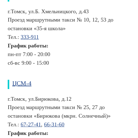
й
г.Томск, ул.Б. Хмельницкого, д.43
М
Проезд маршрутными такси № 10, 12, 53 до
е
д
остановки «35-я школа»
и
Тел.:
333-911
ц
График работы:
и
н
пн-пт 7:00 - 20:00
с
сб-вс 9:00 - 15:00
к
и
е
ЦСМ-4
у
с
л
г.Томск, ул.Бирюкова, д.12
у
Проезд маршрутными такси № 25, 27 до
г
остановки «Бирюкова (мкрн. Солнечный)»
и
Тел.:
67-27-41
,
66-31-60
П
График работы:
о