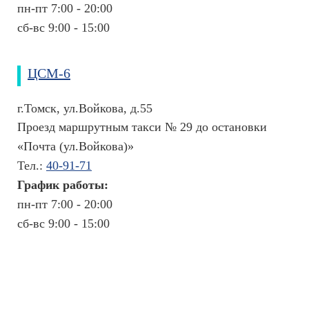
л
пн-пт 7:00 - 20:00
и
сб-вс 9:00 - 15:00
к
л
и
ЦСМ-6
н
и
к
г.Томск, ул.Войкова, д.55
и
Проезд маршрутным такси № 29 до остановки
р
«Почта (ул.Войкова)»
я
д
Тел.:
40-91-71
о
График работы:
м
пн-пт 7:00 - 20:00
Ц
сб-вс 9:00 - 15:00
Р
Т
А
И
С
Т