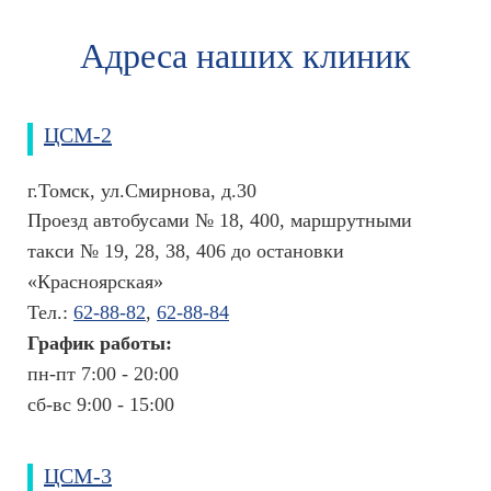
.
к
и
л
м
Адреса наших клиник
и
о
с
н
т
и
и
к
ЦСМ-2
а
г.Томск, ул.Смирнова, д.30
В
Проезд автобусами № 18, 400, маршрутными
с
такси № 19, 28, 38, 406 до остановки
ё
«Красноярская»
п
Тел.:
62-88-82
,
62-88-84
о
График работы:
д
пн-пт 7:00 - 20:00
р
сб-вс 9:00 - 15:00
у
к
о
ЦСМ-3