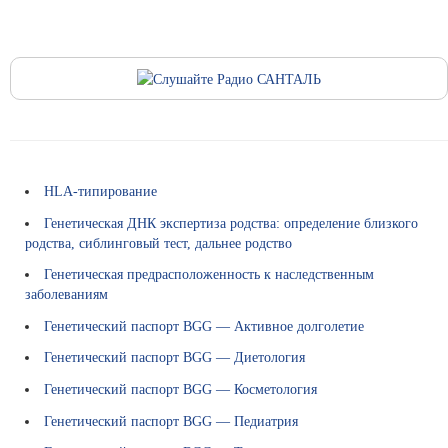
и
а
л
ь
н
ы
е
с
а
й
HLA-типирование
т
Генетическая ДНК экспертиза родства: определение близкого
ы
родства, сиблинговый тест, дальнее родство
Л
Генетическая предрасположенность к наследственным
и
заболеваниям
ц
е
Генетический паспорт BGG — Активное долголетие
н
Генетический паспорт BGG — Диетология
з
и
Генетический паспорт BGG — Косметология
и
Генетический паспорт BGG — Педиатрия
и