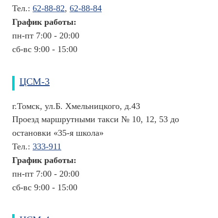
В
Тел.:
62-88-82
,
62-88-84
ы
График работы:
б
о
пн-пт 7:00 - 20:00
р
сб-вс 9:00 - 15:00
с
п
е
ЦСМ-3
ц
и
г.Томск, ул.Б. Хмельницкого, д.43
а
л
Проезд маршрутными такси № 10, 12, 53 до
и
остановки «35-я школа»
с
Тел.:
333-911
т
а
График работы:
Л
пн-пт 7:00 - 20:00
е
сб-вс 9:00 - 15:00
к
а
р