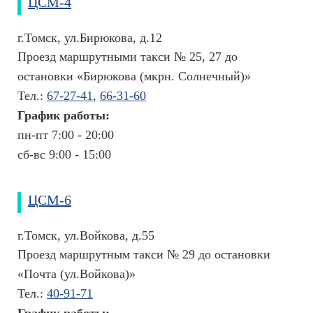
ЦСМ-4
с
т
г.Томск, ул.Бирюкова, д.12
в
е
Проезд маршрутными такси № 25, 27 до
н
остановки «Бирюкова (мкрн. Солнечный)»
н
Тел.:
67-27-41
,
66-31-60
ы
е
График работы:
с
пн-пт 7:00 - 20:00
р
сб-вс 9:00 - 15:00
е
д
с
т
ЦСМ-6
в
а
г.Томск, ул.Войкова, д.55
М
Проезд маршрутным такси № 29 до остановки
е
«Почта (ул.Войкова)»
д
и
Тел.:
40-91-71
ц