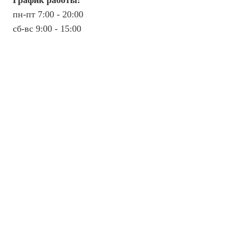
График работы:
и
пн-пт 7:00 - 20:00
н
с
сб-вс 9:00 - 15:00
к
и
е
т
е
р
м
и
н
ы
О
ц
е
н
к
а
з
н