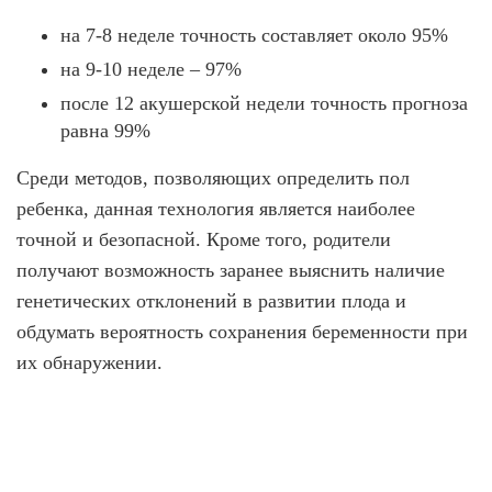
о
п
б
и
л
и
х
л
о
л
н
на 7-8 неделе точность составляет около 95%
е
е
о
о
л
о
е
к
с
р
г
на 9-10 неделе – 97%
е
в
а
к
о
н
и
в
/
р
р
ш
и
после 12 акушерской недели точность прогноза
я
а
А
с
ы
о
.
е
равна 99%
н
-
т
т
К
п
и
Я
в
о
о
й
о
/
й
Среди методов, позволяющих определить пол
с
О
А
п
м
ребенка, данная технология является наиболее
-
и
М
е
Я
щ
точной и безопасной. Кроме того, родители
С
т
е
о
получают возможность заранее выяснить наличие
О
в
л
о
н
генетических отклонений в развитии плода и
о
й
л
г
обдумать вероятность сохранения беременности при
н
и
а
е
я
их обнаружении.
й
п
.
н
е
С
п
р
п
е
о
о
н
л
р
о
т
и
с