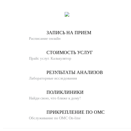
й
М
е
д
и
ЗАПИСЬ НА ПРИЕМ
ц
Расписание онлайн
и
н
СТОИМОСТЬ УСЛУГ
с
Прайс услуг. Калькулятор
к
и
РЕЗУЛЬТАТЫ АНАЛИЗОВ
е
Лабораторные исследования
у
с
ПОЛИКЛИНИКИ
л
Найди свою, что ближе к дому!
у
г
и
ПРИКРЕПЛЕНИЕ ПО ОМС
Обслуживание по ОМС On-line
П
о