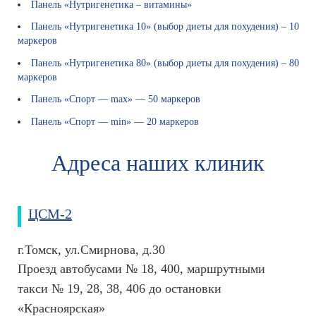
Панель «Нутригенетика – витамины»
а
н
Панель «Нутригенетика 10» (выбор диеты для похудения) – 10
с
маркеров
и
Панель «Нутригенетика 80» (выбор диеты для похудения) – 80
и
маркеров
С
Панель «Спорт — max» — 50 маркеров
п
Панель «Спорт — min» — 20 маркеров
р
а
Адреса наших клиник
в
о
ЦСМ-2
ч
н
г.Томск, ул.Смирнова, д.30
и
Проезд автобусами № 18, 400, маршрутными
к
такси № 19, 28, 38, 406 до остановки
и
«Красноярская»