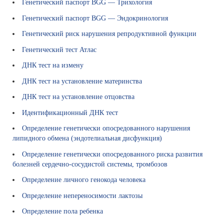
д
Генетический паспорт BGG — Трихология
о
Генетический паспорт BGG — Эндокринология
к
у
Генетический риск нарушения репродуктивной функции
м
Генетический тест Атлас
е
н
ДНК тест на измену
т
ДНК тест на установление материнства
ы
ДНК тест на установление отцовства
Р
е
Идентификационный ДНК тест
к
Определение генетически опосредованного нарушения
в
липидного обмена (эндотелиальная дисфункция)
и
з
Определение генетически опосредованного риска развития
и
болезней сердечно-сосудистой системы, тромбозов
т
Определение личного генокода человека
ы
Определение непереносимости лактозы
В
а
Определение пола ребенка
к