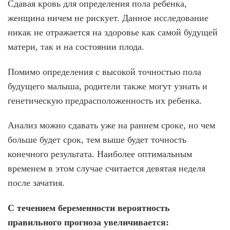
Е
Н
р
П
Сдавая кровь для определения пола ребенка,
Ш
С
а
.
Е
Н
е
И
р
Т
И
Т
л
О
женщина ничем не рискует. Данное исследование
с
Р
Н
И
а
Е
о
М
т
И
а
никак не отражается на здоровье как самой будущей
М
Ы
г
С
з
й
С
М
+
И
с
Е
ы
И
с
матери, так и на состоянии плода.
Т
У
1
а
в
Н
С
М
-
Д
Н
й
Ч
ы
Ы
Р
П
л
Н
О
т
Помимо определения с высокой точностью пола
у
.
Е
Т
и
К
С
Д
а
т
О
будущего малыша, родители также могут узнать и
Д
О
п
с
ь
И
т
Д
р
С
М
б
в
генетическую предрасположенность их ребенка.
т
Е
о
а
о
Т
е
Ы
у
л
Т
в
л
т
В
г
с
О
С
Анализ можно сдавать уже на раннем сроке, но чем
о
ь
ы
о
А
л
Л
п
ч
ш
л
больше будет срок, тем выше будет точность
р
у
н
О
С
е
е
а
и
конечного результата. Наиболее оптимальным
г
п
,
Г
т
в
к
р
ч
И
и
временем в этом случае считается девятая неделя
П
о
м
а
е
е
Я
ч
р
е
в
м
после зачатия.
.
н
д
и
о
Л
о
Д
и
т
ч
е
ч
к
и
к
С течением беременности вероятность
е
н
ч
е
р
е
з
р
и
е
н
правильного прогноза увеличивается:
т
е
а
м
к
н
ь