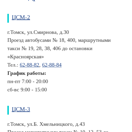
иногда думаешь, сколько умных мыслей в
М
этой маленькой голове… По теме: смело
е
доверяю себя Екатерине Викторовне и с
д
ЦСМ-2
удовольствием посещаю косметолога,
и
результат на лицо. А самое главное, она
ц
ничего не навязывает, а предлагает то, что
г.Томск, ул.Смирнова, д.30
и
реально работает. Моя оценка 5.
н
Проезд автобусами № 18, 400, маршрутными
с
Влада, 19.09.2019
такси № 19, 28, 38, 406 до остановки
к
«Красноярская»
и
Отлично!
е
Тел.:
62-88-82
,
62-88-84
т
Отличный специалист знающий свое дело.
График работы:
е
Очень приятно, что можно доверить важное
пн-пт 7:00 - 20:00
р
дело, как красоту и здоровье и не переживать
м
за результат.
сб-вс 9:00 - 15:00
и
Анастасия Исмаилова, 07.08.2019
н
ы
ЦСМ-3
О
ц
г.Томск, ул.Б. Хмельницкого, д.43
е
Проезд маршрутными такси № 10, 12, 53 до