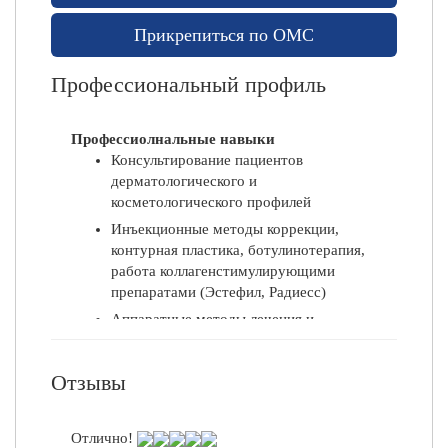
у
Прикрепиться по ОМС
к
о
Профессиональный профиль
й
Профессиолнальные навыки
М
Консультирование пациентов
е
дерматологического и
д
косметологического профилей
и
ц
Инъекционные методы коррекции,
и
контурная пластика, ботулинотерапия,
н
работа коллагенстимулирующими
с
препаратами (Эстефил, Радиесс)
к
Аппаратные методы лечения и
и
профилактики
е
Дерматоскопия
у
Отзывы
Удаление кожных доброкачественных
с
образований
л
Отлично!
у
Консультирование по результатам