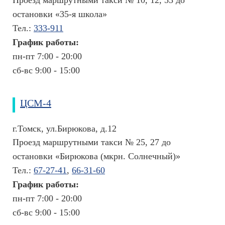
н
остановки «35-я школа»
к
а
Тел.:
333-911
з
График работы:
н
пн-пт 7:00 - 20:00
а
н
сб-вс 9:00 - 15:00
и
й
ЦСМ-4
г.Томск, ул.Бирюкова, д.12
Проезд маршрутными такси № 25, 27 до
остановки «Бирюкова (мкрн. Солнечный)»
Тел.:
67-27-41
,
66-31-60
График работы:
пн-пт 7:00 - 20:00
сб-вс 9:00 - 15:00