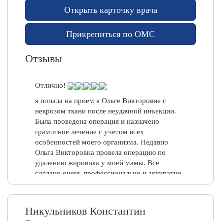
Открыть карточку врача
у
к
Прикрепиться по ОМС
о
й
Отзывы
М
е
Отлично!
д
я попала на прием к Ольге Викторовне с
и
некрозом ткани после неудачной инъекции.
ц
Была проведена операция и назначено
и
грамотное лечение с учетом всех
н
особенностей моего организма. Недавно
с
Ольга Викторовна провела операцию по
к
удалению жировика у моей мамы. Все
и
сделано очень профессионально и аккуратно,
е
назначено адекватное лечение.
у
Вежливый,грамотный доктор. Огромное
с
спасибо Ольге Викторовне и Юлии
л
Никульников Константин
Александровне.
у