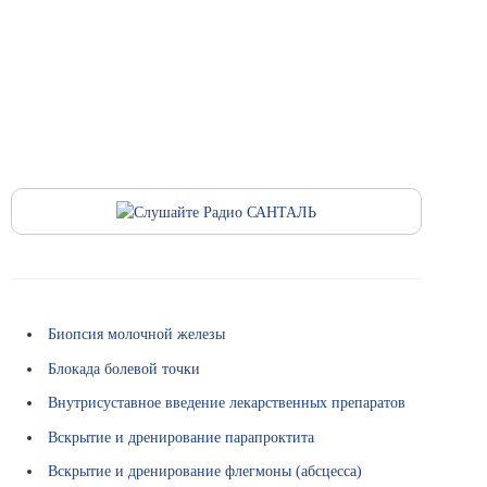
М
е
д
и
ц
и
н
с
к
и
е
т
е
р
м
Биопсия молочной железы
и
Блокада болевой точки
н
ы
Внутрисуставное введение лекарственных препаратов
О
Вскрытие и дренирование парапроктита
ц
Вскрытие и дренирование флегмоны (абсцесса)
е