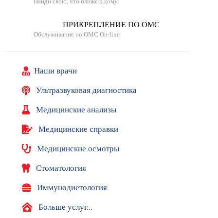
Найди свою, что ближе к дому!
и
к
ПРИКРЕПЛЕНИЕ ПО ОМС
и
Обслуживание по ОМС On-line
В
ы
Наши врачи
б
о
Ультразвуковая диагностика
р
с
Медицинские анализы
п
е
Медицинские справки
ц
и
Медицинские осмотры
а
л
Стоматология
и
с
Иммунодиетология
т
а
Больше услуг...