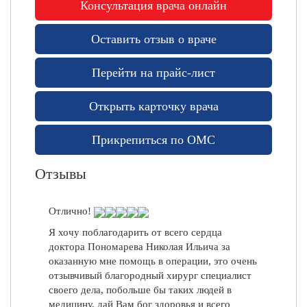
Консультация врача онлайн
Важно, что обратился именно к Ольге
О
Викторовна. С уважением, Константин
ф
Васильевич Т.
Оставить отзыв о враче
и
ц
Константин Т., 03.05.2022
и
Перейти на прайс-лист
а
Отлично!
л
Открыть карточку врача
ь
Непомнящая Ольга Владимировна,
н
внимательный, доброжелательный доктор.
Прикрепиться по ОМС
ы
Внимательно, по — доброму, относится к
е
пациентам. Выданные рекомендации помогли.
с
Отзывы
Важно, что обратился именно к Ольге
а
Викторовна. С уважением, Константин
й
Васильевич Т.
Отлично!
т
Константин Т., 03.05.2022
ы
Я хочу поблагодарить от всего сердца
доктора Пономарева Николая Ильича за
Л
оказанную мне помощь в операции, это очень
и
отзывчивый благородный хирург специалист
ц
своего дела, побольше бы таких людей в
е
медицину, дай Вам бог здоровья и всего
н