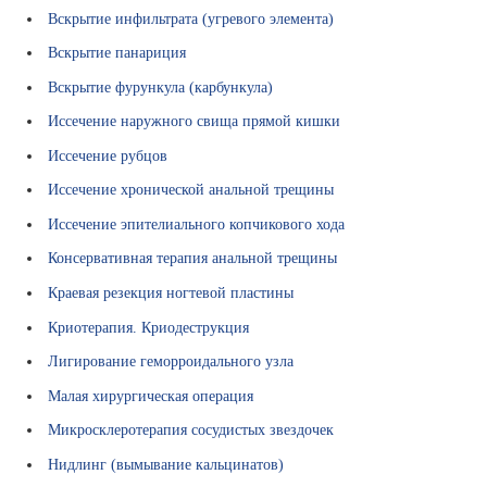
н
Вскрытие инфильтрата (угревого элемента)
к
Вскрытие панариция
а
з
Вскрытие фурункула (карбункула)
н
Иссечение наружного свища прямой кишки
а
н
Иссечение рубцов
и
Иссечение хронической анальной трещины
й
Иссечение эпителиального копчикового хода
Консервативная терапия анальной трещины
Краевая резекция ногтевой пластины
Криотерапия. Криодеструкция
Лигирование геморроидального узла
Малая хирургическая операция
Микросклеротерапия сосудистых звездочек
Нидлинг (вымывание кальцинатов)