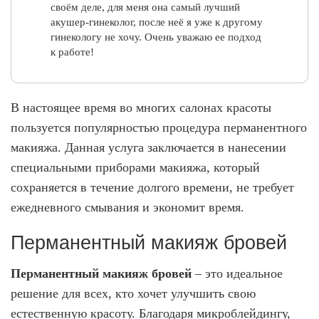
.
к
своём деле, для меня она самый лучший
врача. Ходила, хожу и буду ходить. Спасибо
и
л
акушер-гинеколог, после неё я уже к другому
м
Вам!
и
о
гинекологу не хочу. Очень уважаю ее подход
ОЛЬГА ЛЮТИКОВА, 03.08.2021
с
н
к работе!
т
и
Шахноза Халиловна Мухитдинова, 10.01.2026
и
к
Отлично!
а
Благодарю Екатерину Викторовну за
В настоящее время во многих салонах красоты
Отлично!
отзывчивость и профессионализм.
В
пользуется популярностью процедура перманентного
Хочу выразить огромную благодарность
Обращаюсь 5 лет. Вылечили стрептодермию
с
макияжа. Данная услуга заключается в нанесении
доктору УЗИ Аббасовой В.И . При
и акне. Проходила процедуру плазмолифтинг
прохождении обследования для дневного
ё
осталась в восторге, безболезненно.
специальными приборами макияжа, который
стационара было назначено УЗИ сосудов
п
Евгения, 20.04.2021
сохраняется в течение долгого времени, не требует
шеи,в ходе процедуры доктор нашла два
о
ежедневного смывания и экономит время.
образования на щитовидной железе. Далее я
была направлена в онкологический диспансер
Отлично!
д
для дальнейшего обследования. Как и
Перманентный макияж бровей
р
, 13.01.2021
подозревала Виктория Идрисовна
у
образования были с которыми нужно
Перманентный макияж бровей
– это идеальное
бороться. Как хорошо,что я попала именно к
к
Отлично!
решение для всех, кто хочет улучшить свою
Аббасовой А.И. Замечательный доктор,
о
Замечательный врач! Приятная в общении и
компетентный во всех вопросах.Огромная
естественную красоту. Благодаря микроблейдингу,