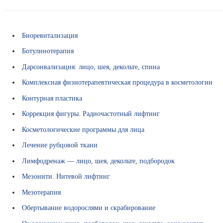
и
н
с
Биоревитализация
к
и
Ботулинотерапия
е
Дарсонвализация: лицо, шея, декольте, спина
т
е
Комплексная физиотерапевтическая процедура в косметологии
р
Контурная пластика
м
и
Коррекция фигуры. Радиочастотный лифтинг
н
Косметологические программы для лица
ы
Лечение рубцовой ткани
О
ц
Лимфодренаж — лицо, шея, декольте, подбородок
е
Мезонити. Нитевой лифтинг
н
к
Мезотерапия
а
Обертывание водорослями и скрабирование
з
н