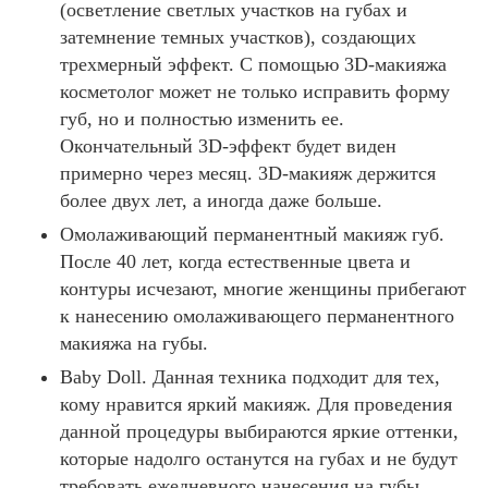
произведено обследование. Доктор не жалеет
(
(осветление светлых участков на губах и
душе! Идеальна как дерматолог и
времени на пациента. Подробно, и главное
Э
затемнение темных участков), создающих
косметолог!! Благодарю !!!
понятно, объяснила результаты УЗИ.
К
трехмерный эффект. С помощью 3D-макияжа
Катерина, 19.09.2019
Специалиста высокого класса видно
О
косметолог может не только исправить форму
невооружённым взглядом! Виктория
)
губ, но и полностью изменить ее.
Идрисовна проводит приём, создавая
Отлично!
П
доброжелательную и приятную атмосферу. К
Окончательный 3D-эффект будет виден
Спасибо Вам, замечательный доктор,
такому доктору хочется прийти снова.
о
примерно через месяц. 3D-макияж держится
профессионал своего дела и просто красивая
Кабинет разделён на три функциональных
более двух лет, а иногда даже больше.
л
женщина! Много лет доверяю свою красоту и
помещения. Оборудование и мебель — всё
здоровье только Вам. Внимательная,
е
Омолаживающий перманентный макияж губ.
новое. Однозначно, всем рекомендую данного
участливая, постоянно совершенствующая
специалиста! Кроме того, сама клиника
После 40 лет, когда естественные цвета и
з
свои знания и умения, к каждому пациенту
производит очень хорошее впечатление.
контуры исчезают, многие женщины прибегают
н
найдет индивидуальный подход, выслушает и
Приветливые администраторы, современное
к нанесению омолаживающего перманентного
даст грамотный совет. Я Ваша навеки;))
о
оформление помещений, удобные шкафчики
макияжа на губы.
для верхней одежды. Чувствуется, что
Кристина, 19.09.2019
е
руководство искренне заботится о репутации
Baby Doll. Данная техника подходит для тех,
клиники, создавая комфортные условия для
О
кому нравится яркий макияж. Для проведения
Отлично!
пациентов.
ф
данной процедуры выбираются яркие оттенки,
Не первый раз обращаюсь в Вашу клинику. Я,
и
Елена , 15.02.2023
которые надолго останутся на губах и не будут
как все красивые девушки, люблю и, считаю,
ц
требовать ежедневного нанесения на губы.
должна за собой ухаживать. Поэтому, выбор