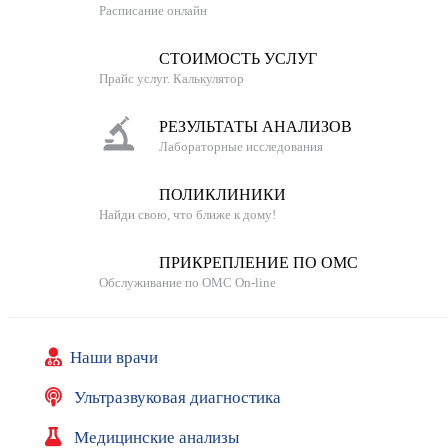
Отлично!
Расписание онлайн
а
н
Очень хороший специалист, помогла мне и
с
СТОИМОСТЬ УСЛУГ
дочери.
и
Прайс услуг. Калькулятор
Ольга, 14.06.2019
и
РЕЗУЛЬТАТЫ АНАЛИЗОВ
С
Лабораторные исследования
п
р
ПОЛИКЛИНИКИ
Найди свою, что ближе к дому!
а
в
ПРИКРЕПЛЕНИЕ ПО ОМС
о
Обслуживание по ОМС On-line
ч
н
Наши врачи
и
к
Ультразвуковая диагностика
и
Медицинские анализы