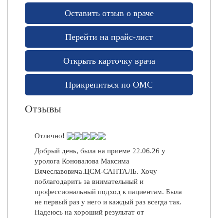
снял оставшиеся швы и, наконец, можно
у
Оставить отзыв о враче
любоваться результатом! Швы наложены
к
аккуратно, ровно, никаких бугров, грубых
Перейти на прайс-лист
о
рубцов и шишек! Никакого дискомфорта в
области швов не испытываю! Спасибо врачу
й
Открыть карточку врача
за его профессионализм и трепетное
М
отношение к своим пациентам!
е
Прикрепиться по ОМС
Никита, 25.10.2022
д
и
Отзывы
ц
и
н
Отлично!
с
Добрый день, была на приеме 22.06.26 у
к
уролога Коновалова Максима
и
Вячеславовича.ЦСМ-САНТАЛЬ. Хочу
е
поблагодарить за внимательный и
у
профессиональный подход к пациентам. Была
с
не первый раз у него и каждый раз всегда так.
л
Надеюсь на хороший результат от
у