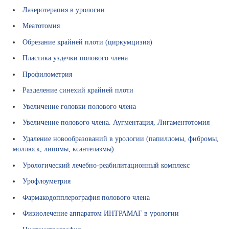
и
Лазеротерапия в урологии
к
Меатотомия
и
Обрезание крайней плоти (циркумцизия)
В
Пластика уздечки полового члена
ы
Профилометрия
б
о
Разделение синехий крайней плоти
р
Увеличение головки полового члена
с
п
Увеличение полового члена. Аугментация, Лигаментотомия
е
Удаление новообразований в урологии (папилломы, фибромы,
ц
моллюск, липомы, ксантелазмы)
и
а
Урологический лечебно-реабилитационный комплекс
л
Урофлоуметрия
и
с
Фармакодопплерография полового члена
т
Физиолечение аппаратом ИНТРАМАГ в урологии
а