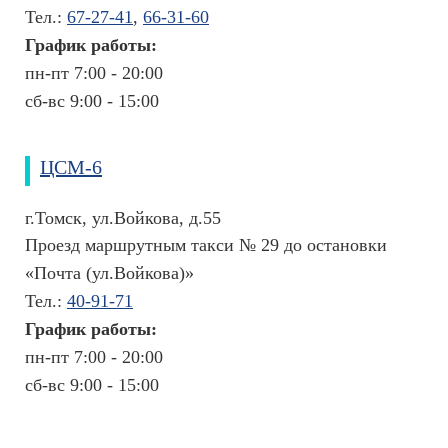
н
Тел.:
67-27-41
,
66-31-60
к
График работы:
а
пн-пт 7:00 - 20:00
з
н
сб-вс 9:00 - 15:00
а
н
и
ЦСМ-6
й
г.Томск, ул.Войкова, д.55
Проезд маршрутным такси № 29 до остановки
«Почта (ул.Войкова)»
Тел.:
40-91-71
График работы:
пн-пт 7:00 - 20:00
сб-вс 9:00 - 15:00