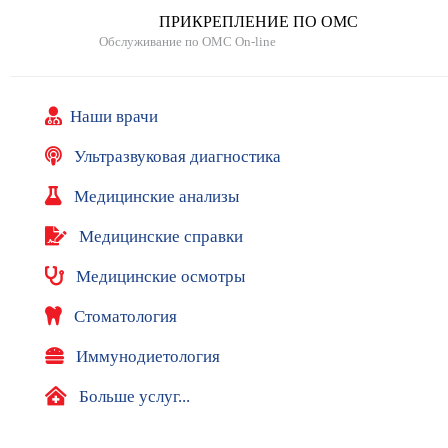
О
ПРИКРЕПЛЕНИЕ ПО ОМС
ф
Обслуживание по ОМС On-line
и
ц
и
Наши врачи
а
л
Ультразвуковая диагностика
ь
н
Медицинские анализы
ы
е
Медицинские справки
с
а
Медицинские осмотры
й
т
Стоматология
ы
Иммунодиетология
Л
и
Больше услуг...
ц
е
н