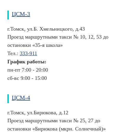
М
е
ЦСМ-3
д
и
ц
г.Томск, ул.Б. Хмельницкого, д.43
и
Проезд маршрутными такси № 10, 12, 53 до
н
остановки «35-я школа»
с
к
Тел.:
333-911
и
График работы:
е
пн-пт 7:00 - 20:00
т
е
сб-вс 9:00 - 15:00
р
м
и
ЦСМ-4
н
ы
г.Томск, ул.Бирюкова, д.12
О
Проезд маршрутными такси № 25, 27 до
ц
остановки «Бирюкова (мкрн. Солнечный)»
е