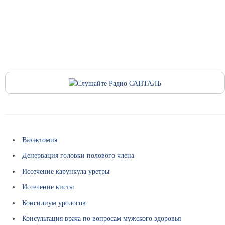
ы
В
а
к
а
н
с
и
и
С
п
Вазэктомия
р
Денервация головки полового члена
а
Иссечение карункула уретры
в
Иссечение кисты
о
ч
Консилиум урологов
н
Консультация врача по вопросам мужского здоровья