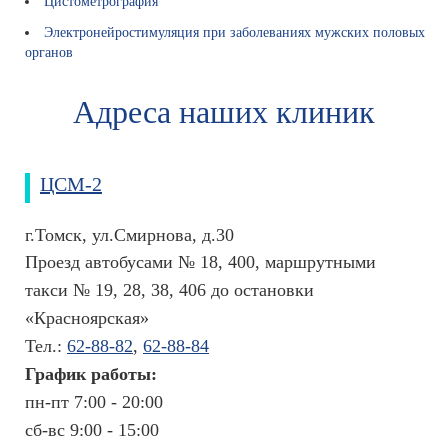
Цистометрография
Л
е
Электронейростимуляция при заболеваниях мужских половых
к
органов
а
р
Адреса наших клиник
с
т
в
е
ЦСМ-2
н
н
г.Томск, ул.Смирнова, д.30
ы
е
Проезд автобусами № 18, 400, маршрутными
с
такси № 19, 28, 38, 406 до остановки
р
«Красноярская»
е
д
Тел.:
62-88-82
,
62-88-84
с
График работы:
т
пн-пт 7:00 - 20:00
в
а
сб-вс 9:00 - 15:00