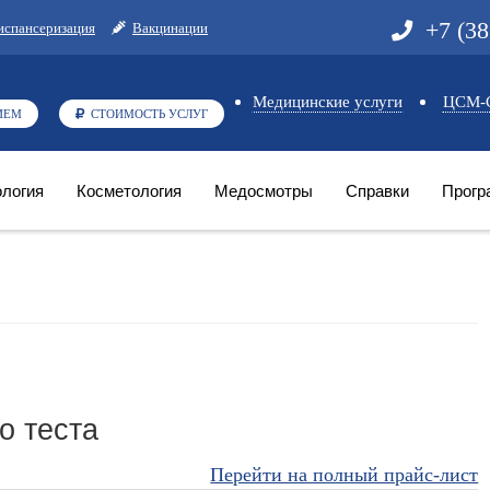
+7 (3
испансеризация
Вакцинации
Медицинские услуги
ЦСМ-С
ИЕМ
СТОИМОСТЬ УСЛУГ
логия
Косметология
Медосмотры
Справки
Прогр
о теста
Перейти на полный прайс-лист