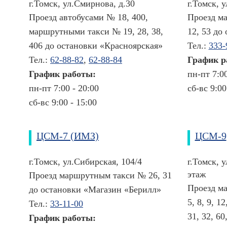
г.Томск, ул.Смирнова, д.30
г.Томск, 
у
Проезд автобусами № 18, 400,
Проезд м
к
маршрутными такси № 19, 28, 38,
12, 53 до
о
406 до остановки «Красноярская»
Тел.:
333-
й
Тел.:
62-88-82
,
62-88-84
График р
М
График работы:
пн-пт 7:00
е
пн-пт 7:00 - 20:00
сб-вс 9:00
д
и
сб-вс 9:00 - 15:00
ц
и
н
ЦСМ-7 (ИМЗ)
ЦСМ-9
с
к
г.Томск, ул.Сибирская, 104/4
г.Томск, 
и
этаж
е
Проезд маршрутным такси № 26, 31
у
Проезд ма
до остановки «Магазин «Берилл»
с
5, 8, 9, 12
Тел.:
33-11-00
л
31, 32, 60
у
График работы:
г