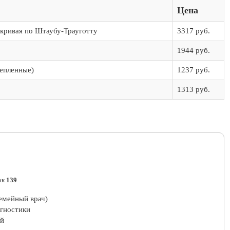
Цена
 кривая по Штаубу-Трауготту
3317 руб.
1944 руб.
репленные)
1237 руб.
1313 руб.
ок
139
емейный врач)
агностики
ый