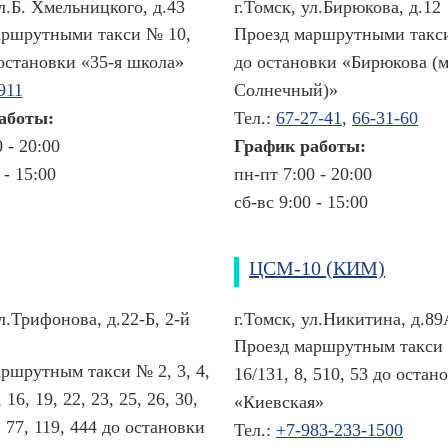
ул.Б. Хмельницкого, д.43
г.Томск, ул.Бирюкова, д.12
аршрутными такси № 10,
Проезд маршрутными такси
 остановки «35-я школа»
до остановки «Бирюкова (м
911
Солнечный)»
аботы:
Тел.:
67-27-41
,
66-31-60
 - 20:00
График работы:
 - 15:00
пн-пт 7:00 - 20:00
сб-вс 9:00 - 15:00
ЦСМ-10 (КИМ)
ул.Трифонова, д.22-Б, 2-й
г.Томск, ул.Никитина, д.89
Проезд маршрутным такси
ршрутным такси № 2, 3, 4,
16/131, 8, 510, 53 до остан
, 16, 19, 22, 23, 25, 26, 30,
«Киевская»
, 77, 119, 444 до остановки
Тел.:
+7-983-233-1500