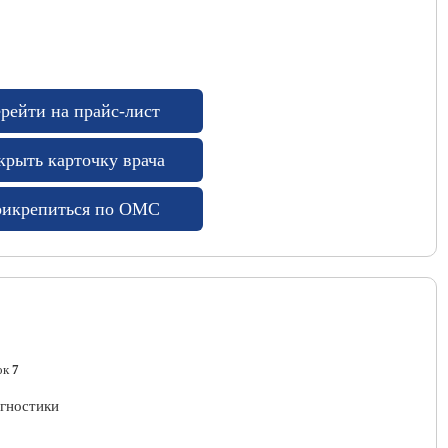
рейти на прайс-лист
крыть карточку врача
икрепиться по ОМС
ок
7
агностики