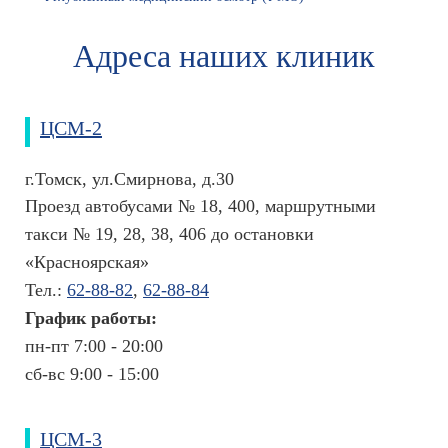
л
и
Адреса наших клиник
к
л
и
н
ЦСМ-2
и
к
и
г.Томск, ул.Смирнова, д.30
р
Проезд автобусами № 18, 400, маршрутными
я
такси № 19, 28, 38, 406 до остановки
д
о
«Красноярская»
м
Тел.:
62-88-82
,
62-88-84
Ц
График работы:
Р
пн-пт 7:00 - 20:00
Т
А
сб-вс 9:00 - 15:00
И
С
Т
ЦСМ-3