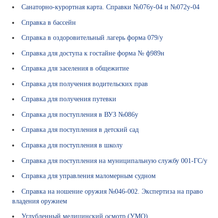
й
Санаторно-курортная карта. Справки №076у-04 и №072у-04
М
Справка в бассейн
е
Справка в оздоровительный лагерь форма 079/у
д
и
Справка для доступа к гостайне форма № ф989н
ц
Справка для заселения в общежитие
и
н
Справка для получения водительских прав
с
Справка для получения путевки
к
и
Справка для поступления в ВУЗ №086у
е
Справка для поступления в детский сад
у
с
Справка для поступления в школу
л
Справка для поступления на муниципальную службу 001-ГС/у
у
г
Справка для управления маломерным судном
и
Справка на ношение оружия №046-002. Экспертиза на право
П
владения оружием
о
Углубленный медицинский осмотр (УМО)