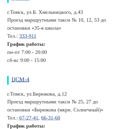
(
Э
г.Томск, ул.Б. Хмельницкого, д.43
К
Проезд маршрутными такси № 10, 12, 53 до
О
)
остановки «35-я школа»
Тел.:
333-911
П
График работы:
о
пн-пт 7:00 - 20:00
л
сб-вс 9:00 - 15:00
е
з
н
ЦСМ-4
о
г.Томск, ул.Бирюкова, д.12
е
Проезд маршрутными такси № 25, 27 до
О
остановки «Бирюкова (мкрн. Солнечный)»
ф
и
Тел.:
67-27-41
,
66-31-60
ц
График работы: