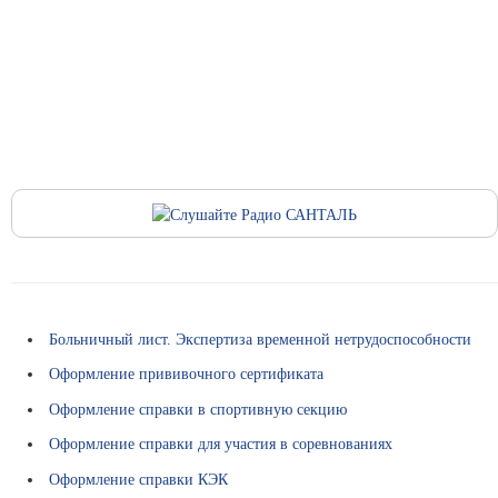
.
к
и
л
м
и
о
с
н
т
и
и
к
а
В
с
ё
п
о
Больничный лист. Экспертиза временной нетрудоспособности
д
Оформление прививочного сертификата
р
Оформление справки в спортивную секцию
у
к
Оформление справки для участия в соревнованиях
о
Оформление справки КЭК