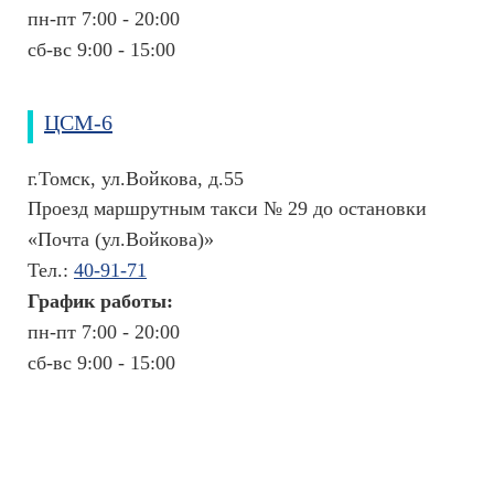
и
пн-пт 7:00 - 20:00
а
л
сб-вс 9:00 - 15:00
ь
н
ы
ЦСМ-6
е
с
г.Томск, ул.Войкова, д.55
а
Проезд маршрутным такси № 29 до остановки
й
т
«Почта (ул.Войкова)»
ы
Тел.:
40-91-71
Л
График работы:
и
пн-пт 7:00 - 20:00
ц
е
сб-вс 9:00 - 15:00
н
з
и
и
и