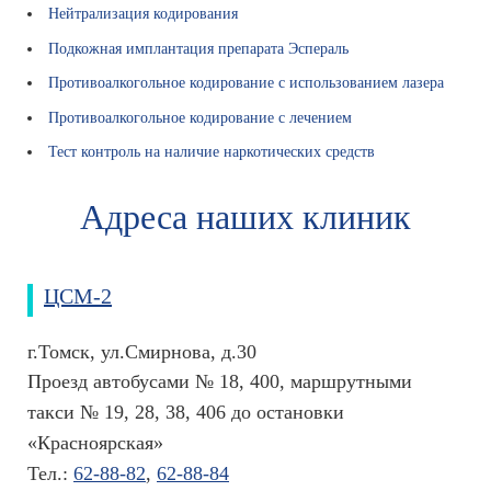
с
Нейтрализация кодирования
т
Подкожная имплантация препарата Эспераль
в
е
Противоалкогольное кодирование c использованием лазера
н
Противоалкогольное кодирование с лечением
н
ы
Тест контроль на наличие наркотических средств
е
с
Адреса наших клиник
р
е
д
с
ЦСМ-2
т
в
г.Томск, ул.Смирнова, д.30
а
Проезд автобусами № 18, 400, маршрутными
М
такси № 19, 28, 38, 406 до остановки
е
д
«Красноярская»
и
Тел.:
62-88-82
,
62-88-84
ц