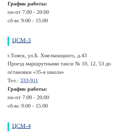
График работы:
и
н
пн-пт 7:00 - 20:00
с
сб-вс 9:00 - 15:00
к
и
е
ЦСМ-3
т
е
р
г.Томск, ул.Б. Хмельницкого, д.43
м
Проезд маршрутными такси № 10, 12, 53 до
и
остановки «35-я школа»
н
ы
Тел.:
333-911
График работы:
О
ц
пн-пт 7:00 - 20:00
е
сб-вс 9:00 - 15:00
н
к
а
ЦСМ-4
з
н