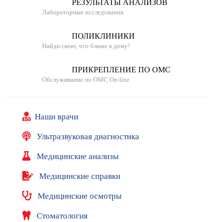
д
РЕЗУЛЬТАТЫ АНАЛИЗОВ
о
Лабораторные исследования
к
у
ПОЛИКЛИНИКИ
м
Найди свою, что ближе к дому!
е
н
ПРИКРЕПЛЕНИЕ ПО ОМС
т
Обслуживание по ОМС On-line
ы
Р
е
Наши врачи
к
в
Ультразвуковая диагностика
и
з
Медицинские анализы
и
т
Медицинские справки
ы
Медицинские осмотры
В
а
Стоматология
к