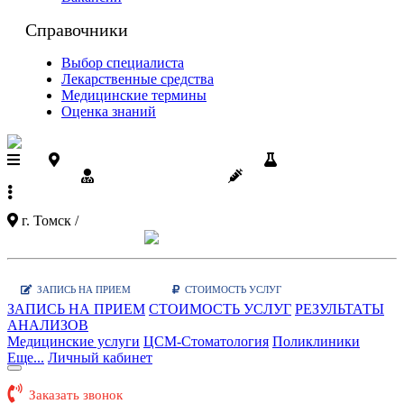
Справочники
Выбор специалиста
Лекарственные средства
Медицинские термины
Оценка знаний
Поликлиники ЦСМ на карте
Результаты
анализов
Диспансеризация
Вакцинации
+7 (3822)
90-03-03
г. Томск /
Показать карту поликлиник
Заказать звонок
|
WhatsApp
ЗАПИСЬ НА ПРИЕМ
СТОИМОСТЬ УСЛУГ
ЗАПИСЬ НА ПРИЕМ
СТОИМОСТЬ УСЛУГ
РЕЗУЛЬТАТЫ
АНАЛИЗОВ
Медицинские услуги
ЦСМ-Стоматология
Поликлиники
Еще...
Личный кабинет
Заказать звонок