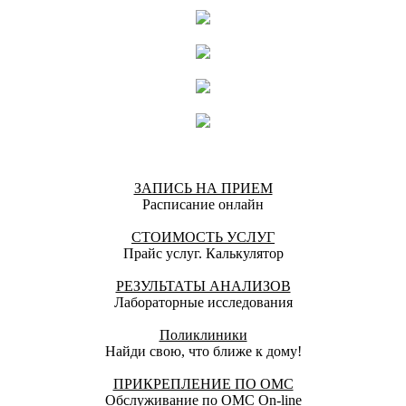
специалист, который посчитал нужным вникнуть в
суть моей проблемы. Помог понять причины
срывов, дал практические рекомендации как с ними
справляться. Выписал препарат для снятия чувства
тревоги. На данный момент лечение только
началось, но я уже чувствую личную
заинтересованность врача в моём выздоровлении, и
это очень для меня важно. Рекомендую Алексея
Федоровича тем, кто сам хочет справиться с
зависимостью, и работать над этим. Если вы хотите
волшебную пилюлю или танцы с бубнами, то вам
точно не сюда. Всех благ!)
ЗАПИСЬ НА ПРИЕМ
Расписание онлайн
Алёна М., 05.05.2020
СТОИМОСТЬ УСЛУГ
Отлично!
Прайс услуг. Калькулятор
Отличный специалист. Спасибо Вам за Вашу работу.
РЕЗУЛЬТАТЫ АНАЛИЗОВ
Николай, 08.04.2020
Лабораторные исследования
Поликлиники
Найди свою, что ближе к дому!
ПРИКРЕПЛЕНИЕ ПО ОМС
Обслуживание по ОМС On-line