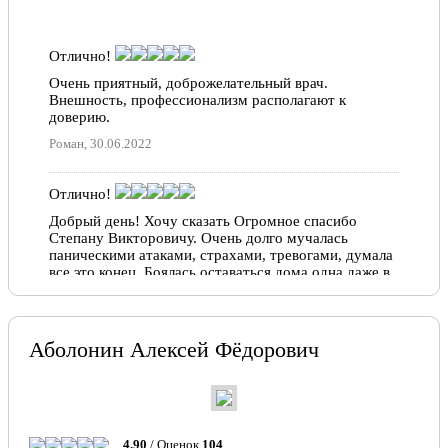
Отлично!
Очень приятный, доброжелательный врач.
Внешность, профессионализм располагают к
доверию.
Роман, 30.06.2022
Отлично!
Добрый день! Хочу сказать Огромное спасибо
Степану Викторовичу. Очень долго мучалась
паническими атаками, страхами, тревогами, думала
все это конец, Боялась оставаться дома одна даже в
магазин сходить для меня была проблематично, т.к
приступы были частые! После приема у Степана
Викторовича я как будто заново родилась!
Внимательно выслушал мою проблему, рассказал
Аболонин Алексей Фёдорович
про мою болячку, и назначил лечение, уже как два
месяца я живу и радуюсь что обратилась именно к
этому специалисту. ОГРОМНОЕ ВАМ СПАСИБО
Алла, 02.08.2021
4.90
/ Оценок
104