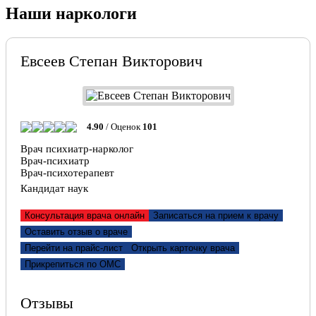
Наши наркологи
Евсеев Степан Викторович
4.90
/ Оценок
101
Врач психиатр-нарколог
Врач-психиатр
Врач-психотерапевт
Кандидат наук
Консультация врача онлайн
Записаться на прием к врачу
Оставить отзыв о враче
Перейти на прайс-лист
Открыть карточку врача
Прикрепиться по ОМС
Отзывы