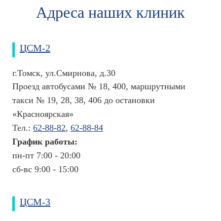
л
Адреса наших клиник
и
к
л
и
ЦСМ-2
н
и
г.Томск, ул.Смирнова, д.30
к
и
Проезд автобусами № 18, 400, маршрутными
р
такси № 19, 28, 38, 406 до остановки
я
«Красноярская»
д
о
Тел.:
62-88-82
,
62-88-84
м
График работы:
Ц
пн-пт 7:00 - 20:00
Р
сб-вс 9:00 - 15:00
Т
А
И
ЦСМ-3
С
Т