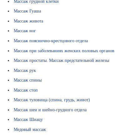
Массаж грудной клетки
й
Массаж Гуаша
М
е
Массаж живота
д
Массаж ног
и
ц
Массаж пояснично-крестцового отдела
и
Массаж при заболеваниях женских половых органов
н
с
Массаж простаты. Массаж предстательной железы
к
Массаж рук
и
е
Массаж спины
у
Массаж стоп
с
л
Массаж туловища (спина, грудь, живот)
у
Массаж шеи и шейно-грудного отдела
г
и
Массаж Шиацу
П
Медовый массаж
о