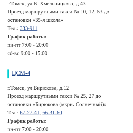
(
г.Томск, ул.Б. Хмельницкого, д.43
Э
Проезд маршрутными такси № 10, 12, 53 до
К
остановки «35-я школа»
О
)
Тел.:
333-911
График работы:
П
пн-пт 7:00 - 20:00
о
сб-вс 9:00 - 15:00
л
е
з
ЦСМ-4
н
г.Томск, ул.Бирюкова, д.12
о
Проезд маршрутными такси № 25, 27 до
е
остановки «Бирюкова (мкрн. Солнечный)»
О
Тел.:
67-27-41
,
66-31-60
ф
График работы:
и
ц
пн-пт 7:00 - 20:00