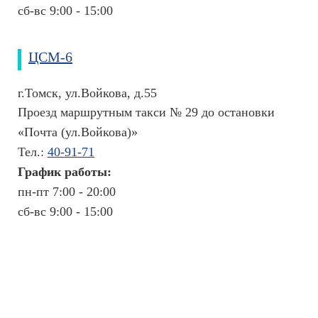
и
сб-вс 9:00 - 15:00
а
л
ь
ЦСМ-6
н
ы
е
г.Томск, ул.Войкова, д.55
с
Проезд маршрутным такси № 29 до остановки
а
«Почта (ул.Войкова)»
й
т
Тел.:
40-91-71
ы
График работы:
Л
пн-пт 7:00 - 20:00
и
сб-вс 9:00 - 15:00
ц
е
н
з
и
и
и