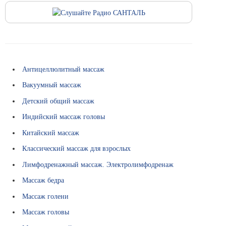
.
к
и
л
м
и
о
с
н
т
и
и
к
а
Антицеллюлитный массаж
Вакуумный массаж
В
Детский общий массаж
с
ё
Индийский массаж головы
п
Китайский массаж
о
Классический массаж для взрослых
д
Лимфодренажный массаж. Электролимфодренаж
р
Массаж бедра
у
Массаж голени
к
Массаж головы
о