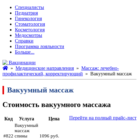
Специалисты
Педиатрия
Гинекология
Стоматология
Косметология
Медосмотры
Справки
Программа лояльности
Больше...
Вакцинации
»
Медицинские направления
»
Массаж: лечебно-
профилактический, корректирующий
» Вакуумный массаж
Вакуумный массаж
Стоимость вакуумного массажа
Перейти на полный прайс-лист
Код
Услуга
Цена
Вакуумный
массаж
#822
спины
1096 руб.