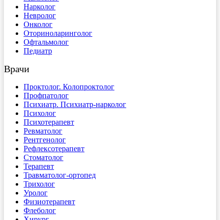
Нарколог
Невролог
Онколог
Оториноларинголог
Офтальмолог
Педиатр
Врачи
Проктолог. Колопроктолог
Профпатолог
Психиатр. Психиатр-нарколог
Психолог
Психотерапевт
Ревматолог
Рентгенолог
Рефлексотерапевт
Стоматолог
Терапевт
Травматолог-ортопед
Трихолог
Уролог
Физиотерапевт
Флеболог
Хирург