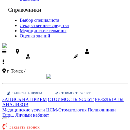
Справочники
Выбор специалиста
Лекарственные средства
Медицинские термины
Оценка знаний
Поликлиники ЦСМ на карте
Результаты
анализов
Диспансеризация
Вакцинации
+7 (3822)
90-03-03
г. Томск /
Показать карту поликлиник
Заказать звонок
|
WhatsApp
ЗАПИСЬ НА ПРИЕМ
СТОИМОСТЬ УСЛУГ
ЗАПИСЬ НА ПРИЕМ
СТОИМОСТЬ УСЛУГ
РЕЗУЛЬТАТЫ
АНАЛИЗОВ
Медицинские услуги
ЦСМ-Стоматология
Поликлиники
Еще...
Личный кабинет
Заказать звонок