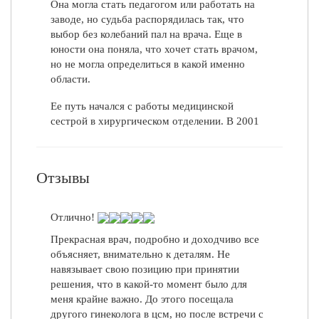
Она могла стать педагогом или работать на
пациентам. Выданные рекомендации помогли.
заводе, но судьба распорядилась так, что
Важно, что обратился именно к Ольге
выбор без колебаний пал на врача. Еще в
Викторовна. С уважением, Константин
юности она поняла, что хочет стать врачом,
Васильевич Т.
но не могла определиться в какой именно
Константин Т., 03.05.2022
области.
Ее путь начался с работы медицинской
сестрой в хирургическом отделении. В 2001
году она окончила Сибирский
Государственный Медицинский Университет,
потом прошла интернатуру и начала свою
Отзывы
деятельность по направлению, которое
больше всего раскрывало ее потенциал —
гинекология и акушерство. На позиции
Отлично!
акушера-гинеколога в Центре семейной
Прекрасная врач, подробно и доходчиво все
медицины она работает с 2009 года.
объясняет, внимательно к деталям. Не
Наталья Владимировна считает, что
навязывает свою позицию при принятии
постоянное самообразование и поиск чего-то
решения, что в какой-то момент было для
нового – неотъемлемая часть жизни врача.
меня крайне важно. До этого посещала
Поэтому чтение книг, участие в вебинарах,
другого гинеколога в цсм, но после встречи с