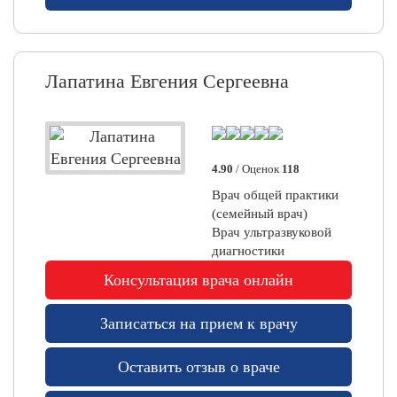
и
к
и
Лапатина Евгения Сергеевна
В
ы
б
о
4.90
/ Оценок
118
р
с
Врач общей практики
п
(семейный врач)
е
Врач ультразвуковой
ц
диагностики
и
Консультация врача онлайн
а
л
и
Записаться на прием к врачу
с
т
Оставить отзыв о враче
а