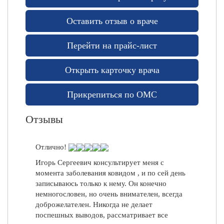
Т
Отлично!
Раксана, 03.08.2022
А
Профессионал своего дела + относится с
Оставить отзыв о враче
И
пониманием, успокоит и даст совет на
С
Отлично!
будущее.
Т
Перейти на прайс-лист
Классный специалист по женской части.
Мария, 26.05.2020
(
Выяснила причину моих неприятных
Э
Открыть карточку врача
симптомов. Назначила эффективные средства
К
лечения. Задумываюсь о ребенке. На
О
планирование беременности непременно
Прикрепиться по ОМС
)
приду к Виктории Идрисовне.
П
Отзывы
Алика, 08.06.2022
о
Отлично!
л
Отлично!
е
Аббасова Виктория Идрисовна
Игорь Сергеевич консультирует меня с
замечательный врач, очень грамотный,
з
момента заболевания ковидом , и по сей день
вежливый. Всегда все объяснит и расскажет
записываюсь только к нему. Он конечно
н
если есть вопросы. Очень аккуратная и
немногословен, но очень внимателен, всегда
о
внимательно. Спасибо за ваш труд!
доброжелателен. Никогда не делает
е
Светлана , 04.09.2021
поспешных выводов, рассматривает все