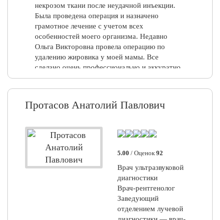
назначила анализы. Спасибо огромное данной
некрозом ткани после неудачной инъекции.
Вадим, 31.08.2020
поликлинике и профессиональным
Была проведена операция и назначено
специалистам!!! Побольше бы таких
грамотное лечение с учетом всех
специалистов!!!
особенностей моего организма. Недавно
Ольга Викторовна провела операцию по
Зеленская Е.В., 09.08.2018
удалению жировика у моей мамы. Все
сделано очень профессионально и аккуратно,
назначено адекватное лечение.
Вежливый,грамотный доктор. Огромное
спасибо Ольге Викторовне и Юлии
Протасов Анатолий Павлович
Александровне.
Лилия Александровна Иванова, 20.09.2024
Отлично!
5.00
/ Оценок
92
Хотела бы выразить благодарность и
Врач ультразвуковой
признательность хирургу Ольге Викторовна
диагностики
Непомнящей. Попала к ней на приём после
Врач-рентгенолог
операции на колене и встретила не только
Заведующий
высоко профессионала, но и очень
отделением лучевой
светлого,неравнодушного человека. Начиная
диагностики — врач-