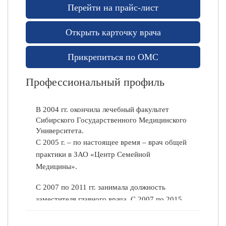
Л
Перейти на прайс-лист
е
к
Открыть карточку врача
а
р
с
Прикрепиться по ОМС
т
в
Профессиональный профиль
е
н
н
В 2004 гг. окончила лечебный факультет
ы
Сибирского Государственного Медицинского
е
Университета.
с
С 2005 г. – по настоящее время – врач общей
р
практики в ЗАО «Центр Семейной
е
Медицины».
д
с
С 2007 по 2011 гг. занимала должность
т
заместителя главного врача. С 2007 по 2015
в
гг. занимала должность старшего врача общей
а
врачебной практики.