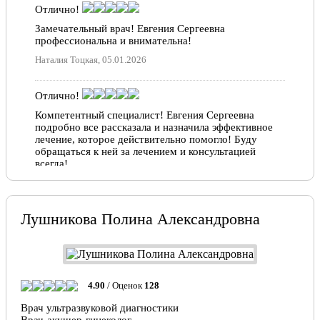
Отлично!
К работе относится старательно, выполняет её на
Замечательный врач! Евгения Сергеевна
высоком профессиональном уровне. Всегда
профессиональна и внимательна!
внимательна к пациентам. Умеет выслушать и дать
полезный совет. В своей работе использует
Наталия Тоцкая, 05.01.2026
новейшие медицинские технологии. Труд Евгении
Сергеевны отмечен многими Почётными
грамотами.
Отлично!
Компетентный специалист! Евгения Сергеевна
Девиз/Кредо: «Цели достигает только летящая
подробно все рассказала и назначила эффективное
стрела».
лечение, которое действительно помогло! Буду
обращаться к ней за лечением и консультацией
всегда!
Юлия, 06.03.2024
Лушникова Полина Александровна
Отлично!
Евгения Сергеевна большой профессионал в своем
деле. В наше время редко встретишь такого чуткого
и внимательного доктора. Несмотря на большую
нагрузку, всегда оказывала должное участие и
4.90
/ Оценок
128
внимание к здоровью моей семьи. Благодарна за
вовремя распознанную пневмонию у моего ребенка!
Врач ультразвуковой диагностики
Побольше таких докторов! Жаль что ушла с нашего