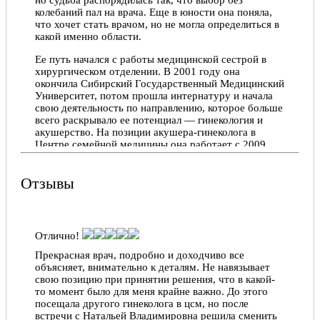
доброжелательный доктор. Внимательно, по —
колебаний пал на врача. Еще в юности она поняла,
доброму, относится к пациентам. Выданные
что хочет стать врачом, но не могла определиться в
рекомендации помогли. Важно, что обратился
какой именно области.
именно к Ольге Викторовна. С уважением,
Константин Васильевич Т.
Ее путь начался с работы медицинской сестрой в
Константин Т., 03.05.2022
хирургическом отделении. В 2001 году она
окончила Сибирский Государственный Медицинский
Университет, потом прошла интернатуру и начала
свою деятельность по направлению, которое больше
всего раскрывало ее потенциал — гинекология и
акушерство. На позиции акушера-гинеколога в
Центре семейной медицины она работает с 2009
года.
Наталья Владимировна считает, что постоянное
Отзывы
самообразование и поиск чего-то нового –
неотъемлемая часть жизни врача. Поэтому чтение
книг, участие в вебинарах, мастер-классах и
конференциях, просмотр профильных блогов и
Отлично!
прослушивание аудио-изданий стоит у нее сразу
после пациентов во главе рабочего процесса.
Прекрасная врач, подробно и доходчиво все
объясняет, внимательно к деталям. Не навязывает
Она обладает глубокими познаниями в диагностике
свою позицию при принятии решения, что в какой-
и лечении воспалительных и инфекционных
то момент было для меня крайне важно. До этого
заболеваний, бесплодия, гормональных нарушений,
посещала другого гинеколога в цсм, но после
онкопатологий, а также в ведении беременности и
встречи с Натальей Владимировна решила сменить