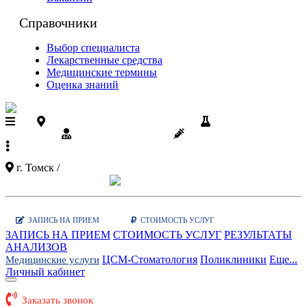
Справочники
Выбор специалиста
Лекарственные средства
Медицинские термины
Оценка знаний
Поликлиники ЦСМ на карте
Результаты
анализов
Диспансеризация
Вакцинации
+7 (3822)
90-03-03
г. Томск /
Показать карту поликлиник
Заказать звонок
|
WhatsApp
ЗАПИСЬ НА ПРИЕМ
СТОИМОСТЬ УСЛУГ
ЗАПИСЬ НА ПРИЕМ
СТОИМОСТЬ УСЛУГ
РЕЗУЛЬТАТЫ
АНАЛИЗОВ
ЦСМ-Стоматология
Поликлиники
Еще...
Медицинские услуги
Личный кабинет
Заказать звонок