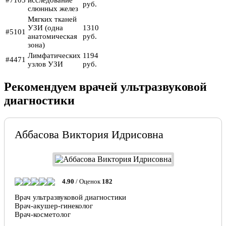
#7105
исследование
руб.
слюнных желез
Мягких тканей
УЗИ (одна
1310
#5101
анатомическая
руб.
зона)
Лимфатических
1194
#4471
узлов УЗИ
руб.
Рекомендуем врачей ультразвуковой
диагностики
Аббасова Виктория Идрисовна
4.90
/ Оценок
182
Врач ультразвуковой диагностики
Врач-акушер-гинеколог
Врач-косметолог