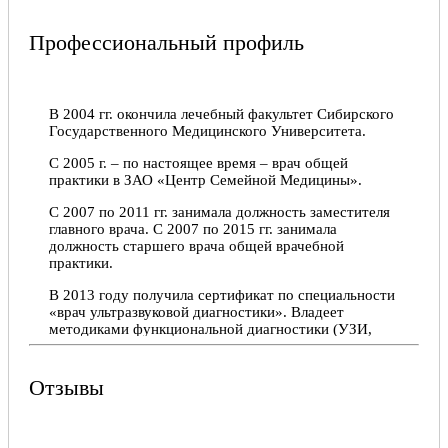
Профессиональный профиль
В 2004 гг. окончила лечебный факультет Сибирского
Государственного Медицинского Университета.
С 2005 г. – по настоящее время – врач общей
практики в ЗАО «Центр Семейной Медицины».
С 2007 по 2011 гг. занимала должность заместителя
главного врача. С 2007 по 2015 гг. занимала
должность старшего врача общей врачебной
практики.
В 2013 году получила сертификат по специальности
«врач ультразвуковой диагностики». Владеет
методиками функциональной диагностики (УЗИ,
ЭКГ, СМАД, Холтер-ЭКГ, спирометрия,
аудиометрия и др.).
Отзывы
Постоянно развивается, повышая квалификацию на
профильных курсах и занимаясь самообразованием
через научную литературу, вебинары, конференции,
семинары, методические собрания.