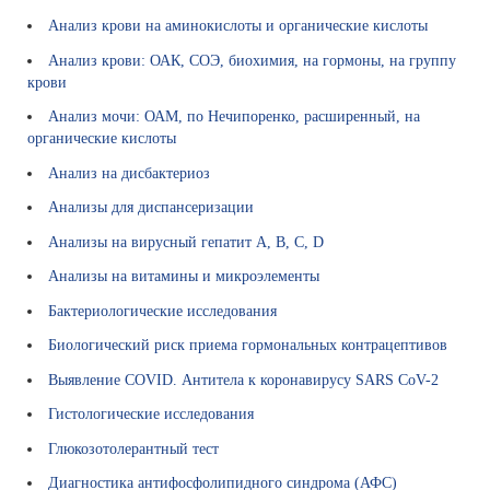
Р
Анализ крови на аминокислоты и органические кислоты
Т
А
Анализ крови: ОАК, СОЭ, биохимия, на гормоны, на группу
И
крови
С
Анализ мочи: ОАМ, по Нечипоренко, расширенный, на
Т
органические кислоты
(
Э
Анализ на дисбактериоз
К
Анализы для диспансеризации
О
)
Анализы на вирусный гепатит А, B, C, D
Анализы на витамины и микроэлементы
П
о
Бактериологические исследования
л
Биологический риск приема гормональных контрацептивов
е
Выявление COVID. Антитела к коронавирусу SARS CoV-2
з
Гистологические исследования
н
Глюкозотолерантный тест
о
Диагностика антифосфолипидного синдрома (АФС)