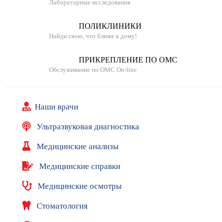
.
Лабораторные исследования
й
и
н
м
п
о
ПОЛИКЛИНИКИ
с
о
Найди свою, что ближе к дому!
т
л
и
и
ПРИКРЕПЛЕНИЕ ПО ОМС
к
Обслуживание по ОМС On-line
л
и
н
Наши врачи
и
к
Ультразвуковая диагностика
а
Медицинские анализы
В
с
Медицинские справки
ё
Медицинские осмотры
п
о
Стоматология
д