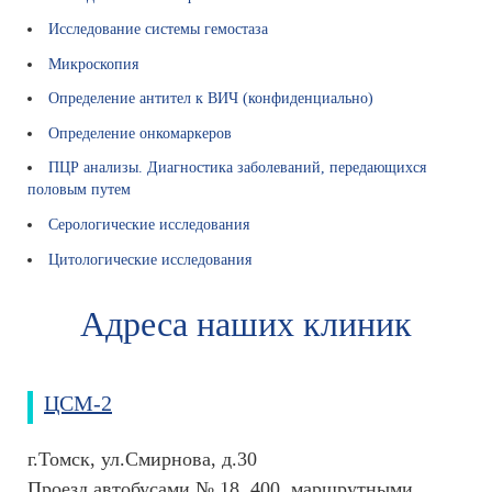
е
н
Исследование системы гемостаза
з
Микроскопия
и
и
Определение антител к ВИЧ (конфиденциально)
и
Определение онкомаркеров
д
о
ПЦР анализы. Диагностика заболеваний, передающихся
к
половым путем
у
Серологические исследования
м
е
Цитологические исследования
н
т
Адреса наших клиник
ы
Р
е
ЦСМ-2
к
в
и
г.Томск, ул.Смирнова, д.30
з
Проезд автобусами № 18, 400, маршрутными