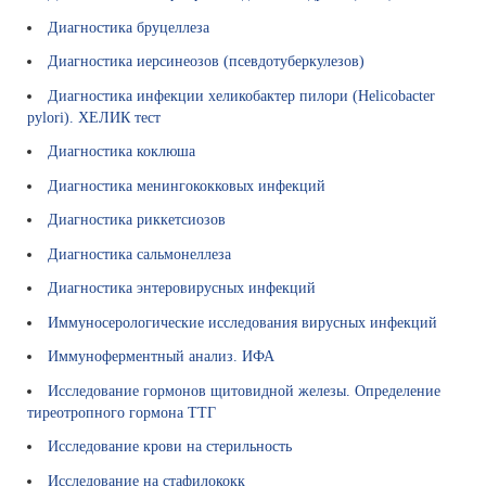
е
Диагностика бруцеллеза
О
Диагностика иерсинеозов (псевдотуберкулезов)
ф
и
Диагностика инфекции хеликобактер пилори (Helicobacter
ц
pylori). ХЕЛИК тест
и
Диагностика коклюша
а
л
Диагностика менингококковых инфекций
ь
Диагностика риккетсиозов
н
ы
Диагностика сальмонеллеза
е
Диагностика энтеровирусных инфекций
с
а
Иммуносерологические исследования вирусных инфекций
й
Иммуноферментный анализ. ИФА
т
ы
Исследование гормонов щитовидной железы. Определение
тиреотропного гормона ТТГ
Л
и
Исследование крови на стерильность
ц
Исследование на стафилококк