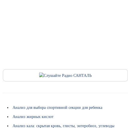
у
г
и
П
о
л
и
к
л
и
н
и
к
и
р
я
д
Анализ для выбора спортивной секции для ребенка
о
м
Анализ жирных кислот
Ц
Анализ кала: скрытая кровь, глисты, энтеробиоз, углеводы