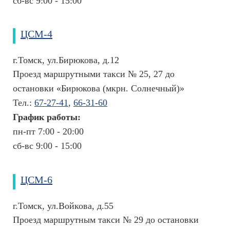
сб-вс 9:00 - 15:00
н
и
ЦСМ-4
к
и
г.Томск, ул.Бирюкова, д.12
В
Проезд маршрутными такси № 25, 27 до
ы
остановки «Бирюкова (мкрн. Солнечный)»
б
о
Тел.:
67-27-41
,
66-31-60
р
График работы:
с
пн-пт 7:00 - 20:00
п
е
сб-вс 9:00 - 15:00
ц
и
а
ЦСМ-6
л
и
г.Томск, ул.Войкова, д.55
с
Проезд маршрутным такси № 29 до остановки
т
а