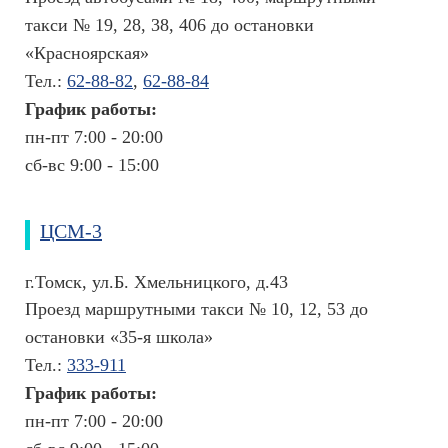
и
такси № 19, 28, 38, 406 до остановки
т
ы
«Красноярская»
В
Тел.:
62-88-82
,
62-88-84
а
График работы:
к
пн-пт 7:00 - 20:00
а
н
сб-вс 9:00 - 15:00
с
и
и
ЦСМ-3
С
г.Томск, ул.Б. Хмельницкого, д.43
п
Проезд маршрутными такси № 10, 12, 53 до
р
остановки «35-я школа»
а
Тел.:
333-911
в
График работы:
о
пн-пт 7:00 - 20:00
ч