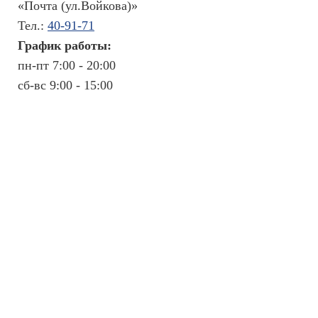
«Почта (ул.Войкова)»
Л
Тел.:
40-91-71
е
График работы:
к
пн-пт 7:00 - 20:00
а
р
сб-вс 9:00 - 15:00
с
т
в
е
н
н
ы
е
с
р
е
д
с
т
в