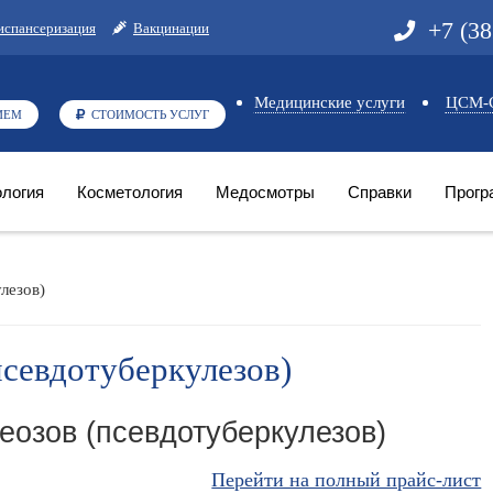
+7 (3
испансеризация
Вакцинации
Медицинские услуги
ЦСМ-С
ИЕМ
СТОИМОСТЬ УСЛУГ
логия
Косметология
Медосмотры
Справки
Прогр
лезов)
псевдотуберкулезов)
еозов (псевдотуберкулезов)
Перейти на полный прайс-лист