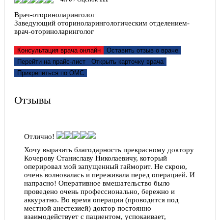
Надежда, 24.10.2021
Врач-оториноларинголог
Заведующий оториноларингологическим отделением-
врач-оториноларинголог
Отлично!
Классный ЛОР врач. Обращаюсь всегда к нему со
Консультация врача онлайн
Оставить отзыв о враче
своим заболеванием. Получаю обстоятельные
Перейти на прайс-лист
Открыть карточку врача
ответы и полноценное лечение, которое мне
Прикрепиться по ОМС
помогает. Всем рекомендую.
Александр, 14.10.2021
Отзывы
Отлично!
Отличный врач. Внимательный. Объясняет все
понятным языком. Спасибо большое за помощь!
Отлично!
Бородин Сергей Иванович, 04.06.2021
Хочу выразить благодарность прекрасному доктору
Кочерову Станиславу Николаевичу, который
оперировал мой запущенный гайморит. Не скрою,
Отлично!
очень волновалась и переживала перед операцией. И
напрасно! Оперативное вмешательство было
Уважаемый Станислав Анатольевич! Спасибо
проведено очень профессионально, бережно и
огромное Вам, Вы просто профессионал своего
аккуратно. Во время операции (проводится под
дела! Быстро, четко и все понятно! Очень хороший
местной анестезией) доктор постоянно
доктор!
взаимодействует с пациентом, успокаивает,