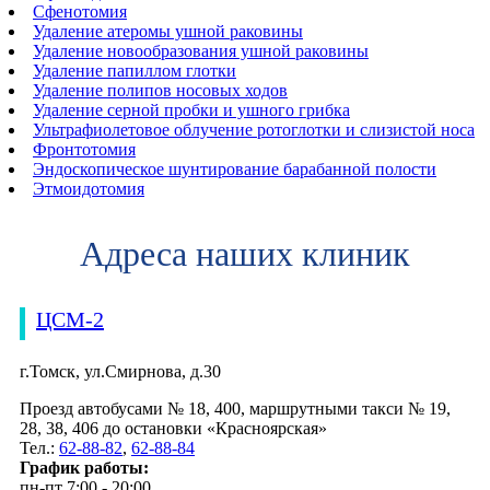
Сфенотомия
Удаление атеромы ушной раковины
Удаление новообразования ушной раковины
Удаление папиллом глотки
Удаление полипов носовых ходов
Удаление серной пробки и ушного грибка
Ультрафиолетовое облучение ротоглотки и слизистой носа
Фронтотомия
Эндоскопическое шунтирование барабанной полости
Этмоидотомия
Адреса наших клиник
ЦСМ-2
г.Томск, ул.Смирнова, д.30
Проезд автобусами № 18, 400, маршрутными такси № 19,
28, 38, 406 до остановки «Красноярская»
Тел.:
62-88-82
,
62-88-84
График работы:
пн-пт 7:00 - 20:00