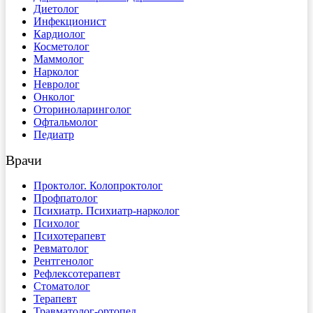
Диетолог
Инфекционист
Кардиолог
Косметолог
Маммолог
Нарколог
Невролог
Онколог
Оториноларинголог
Офтальмолог
Педиатр
Врачи
Проктолог. Колопроктолог
Профпатолог
Психиатр. Психиатр-нарколог
Психолог
Психотерапевт
Ревматолог
Рентгенолог
Рефлексотерапевт
Стоматолог
Терапевт
Травматолог-ортопед