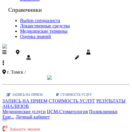
Справочники
Выбор специалиста
Лекарственные средства
Медицинские термины
Оценка знаний
Поликлиники ЦСМ на карте
Результаты
анализов
Диспансеризация
Вакцинации
+7 (3822)
90-03-03
г. Томск /
Показать карту поликлиник
Заказать звонок
|
WhatsApp
ЗАПИСЬ НА ПРИЕМ
СТОИМОСТЬ УСЛУГ
ЗАПИСЬ НА ПРИЕМ
СТОИМОСТЬ УСЛУГ
РЕЗУЛЬТАТЫ
АНАЛИЗОВ
Медицинские услуги
ЦСМ-Стоматология
Поликлиники
Еще...
Личный кабинет
Заказать звонок