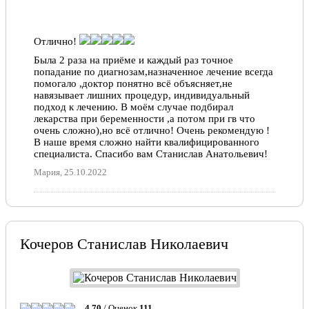
Отлично!
Была 2 раза на приёме и каждый раз точное
попадание по диагнозам,назначенное лечение всегда
помогало ,доктор понятно всё объясняет,не
навязывает лишних процедур, индивидуальный
подход к лечению. В моём случае подбирал
лекарства при беременности ,а потом при гв что
очень сложно),но всё отлично! Очень рекомендую !
В наше время сложно найти квалифицированного
специалиста. Спасибо вам Станислав Анатольевич!
Мария, 25.10.2022
Отлично!
Проходила в данной клинике диспансеризацию, была
проблема с носом( полгода нос не дышит, подсела
Кочеров Станислав Николаевич
на капли сосудосуживающие) попав на прием к
данному врачу получила отличный осмотр и
консультацию, а самое главное врач прописал мне
капли от которых у меня полностью восстановить
дыхание носом!!!! Просто огромное человеческое
спасибо!!!
4.70
/ Оценок
111