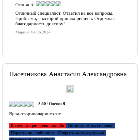
Отлично!
Отлично!
Отличный специалист. Ответил на все вопросы.
Станислав Николаевич замечательный врач! Спасибо
Проблема, с которой пришла решена. Огромная
огромное за деликатное обращение с пациентами,
благодарность доктору!
подробное описание лечения. Таким должен быть
современный профессиональный врач.
Марина, 04.06.2024
Кристина Федоровна, 19.12.2020
Пасечникова Анастасия Александровна
3.60
/ Оценок
9
Врач-оториноларинголог
Консультация врача онлайн
Оставить отзыв о враче
Перейти на прайс-лист
Открыть карточку врача