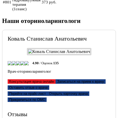
гидровакуумная
#801
373 руб.
терапия
(1сеанс)
Наши оториноларингологи
Коваль Станислав Анатольевич
4.90
/ Оценок
135
Врач-оториноларинголог
Консультация врача онлайн
Записаться на прием к врачу
Оставить отзыв о враче
Перейти на прайс-лист
Открыть карточку врача
Прикрепиться по ОМС
Отзывы