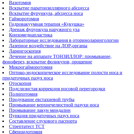
Вазотомия
Вскрытие паратонзиллярного абсцесса
Вскрытие фурункула, абсцесса носа
Гайморотомия
Гидровакуумная терапия «Кукушка»
Дренаж фурункула наружного уха
Конхомедиапластика
Лабораторные исследования в оториноларингологии
Лазерное воздействие на ЛОР-органы
Ларингоскопия
Лечение на аппарате ТОНЗИЛЛОР: промывание,
фоноферез, вскрытие фоликулов, орошение
Микрогайморотомия
Оптико-эндоскопическое исследование полости носа и
придаточных пазух носа
Отоскопия
Подслизистая коррекция носовой перегородки
Полипотомия
Продувание евстахиевой трубы
Промывание верхнечелюстной пазухи носа
Промывание лакун миндалин
Пункция придаточных пазух носа
Составление слухового паспорта
Стрептатест ТСТ
Сфеноидотомия