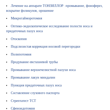
с
Лечение на аппарате ТОНЗИЛЛОР: промывание, фоноферез,
т
вскрытие фоликулов, орошение
в
е
Микрогайморотомия
н
Оптико-эндоскопическое исследование полости носа и
н
придаточных пазух носа
ы
е
Отоскопия
с
Подслизистая коррекция носовой перегородки
р
е
Полипотомия
д
Продувание евстахиевой трубы
с
т
Промывание верхнечелюстной пазухи носа
в
Промывание лакун миндалин
а
Пункция придаточных пазух носа
М
е
Составление слухового паспорта
д
Стрептатест ТСТ
и
ц
Сфеноидотомия