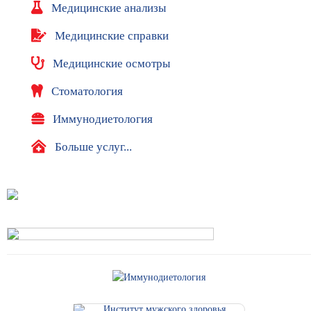
д
Медицинские анализы
о
к
Медицинские справки
у
м
Медицинские осмотры
е
н
Стоматология
т
Иммунодиетология
ы
Р
Больше услуг...
е
к
в
и
з
и
т
ы
В
а
к