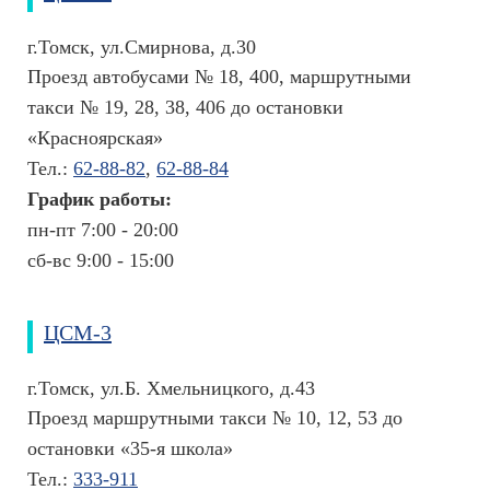
а
н
г.Томск, ул.Смирнова, д.30
и
Проезд автобусами № 18, 400, маршрутными
й
такси № 19, 28, 38, 406 до остановки
«Красноярская»
Тел.:
62-88-82
,
62-88-84
График работы:
пн-пт 7:00 - 20:00
сб-вс 9:00 - 15:00
ЦСМ-3
г.Томск, ул.Б. Хмельницкого, д.43
Проезд маршрутными такси № 10, 12, 53 до
остановки «35-я школа»
Тел.:
333-911