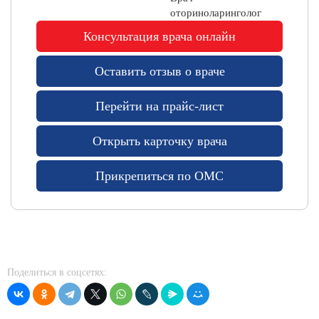
л
оториноларинголог
и
к
Консультация врача онлайн
л
и
Оставить отзыв о враче
н
и
Перейти на прайс-лист
к
и
р
Открыть карточку врача
я
д
Прикрепиться по ОМС
о
м
Ц
Р
Т
А
Поделиться в соцсетях:
И
С
Т