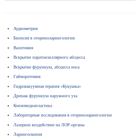
В
ы
б
о
р
Аудиометрия
с
Биопсия в оториноларингологии
п
е
Вазотомия
ц
Вскрытие паратонзиллярного абсцесса
и
а
Вскрытие фурункула, абсцесса носа
л
Гайморотомия
и
с
Гидровакуумная терапия «Кукушка»
т
Дренаж фурункула наружного уха
а
Конхомедиапластика
Л
е
Лабораторные исследования в оториноларингологии
к
Лазерное воздействие на ЛОР-органы
а
р
Ларингоскопия