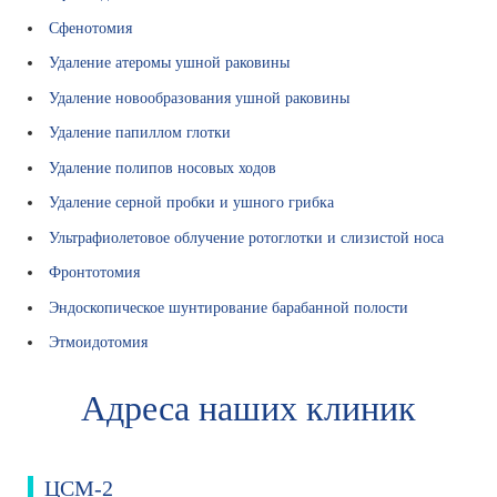
и
Сфенотомия
н
с
Удаление атеромы ушной раковины
к
Удаление новообразования ушной раковины
и
е
Удаление папиллом глотки
т
Удаление полипов носовых ходов
е
р
Удаление серной пробки и ушного грибка
м
Ультрафиолетовое облучение ротоглотки и слизистой носа
и
н
Фронтотомия
ы
Эндоскопическое шунтирование барабанной полости
О
Этмоидотомия
ц
е
н
Адреса наших клиник
к
а
з
ЦСМ-2
н