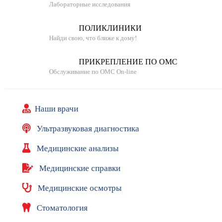
и
Лабораторные исследования
а
л
ПОЛИКЛИНИКИ
ь
Найди свою, что ближе к дому!
н
ы
ПРИКРЕПЛЕНИЕ ПО ОМС
е
Обслуживание по ОМС On-line
с
а
й
т
Наши врачи
ы
Ультразвуковая диагностика
Л
и
Медицинские анализы
ц
е
Медицинские справки
н
з
Медицинские осмотры
и
и
Стоматология
и