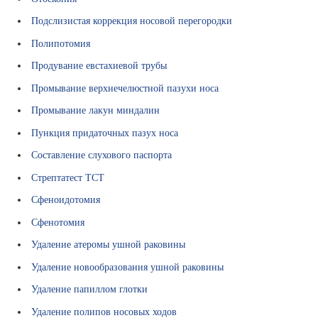
с
Подслизистая коррекция носовой перегородки
т
в
Полипотомия
е
Продувание евстахиевой трубы
н
н
Промывание верхнечелюстной пазухи носа
ы
Промывание лакун миндалин
е
с
Пункция придаточных пазух носа
р
Составление слухового паспорта
е
д
Стрептатест ТСТ
с
Сфеноидотомия
т
в
Сфенотомия
а
Удаление атеромы ушной раковины
М
е
Удаление новообразования ушной раковины
д
Удаление папиллом глотки
и
ц
Удаление полипов носовых ходов