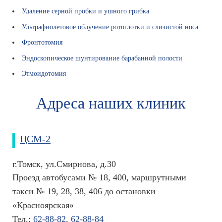
и
Удаление серной пробки и ушного грибка
н
с
Ультрафиолетовое облучение ротоглотки и слизистой носа
к
Фронтотомия
и
е
Эндоскопическое шунтирование барабанной полости
т
Этмоидотомия
е
р
Адреса наших клиник
м
и
н
ы
ЦСМ-2
О
ц
г.Томск, ул.Смирнова, д.30
е
Проезд автобусами № 18, 400, маршрутными
н
к
такси № 19, 28, 38, 406 до остановки
а
«Красноярская»
з
Тел.:
62-88-82
,
62-88-84
н