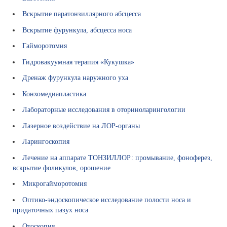
В
Вскрытие паратонзиллярного абсцесса
ы
б
Вскрытие фурункула, абсцесса носа
о
Гайморотомия
р
с
Гидровакуумная терапия «Кукушка»
п
Дренаж фурункула наружного уха
е
ц
Конхомедиапластика
и
Лабораторные исследования в оториноларингологии
а
л
Лазерное воздействие на ЛОР-органы
и
Ларингоскопия
с
т
Лечение на аппарате ТОНЗИЛЛОР: промывание, фоноферез,
а
вскрытие фоликулов, орошение
Л
Микрогайморотомия
е
Оптико-эндоскопическое исследование полости носа и
к
придаточных пазух носа
а
р
Отоскопия