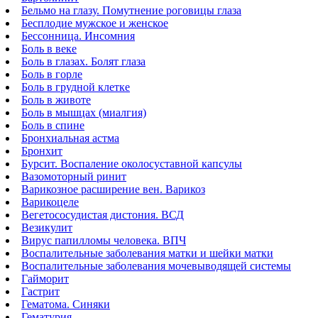
Бельмо на глазу. Помутнение роговицы глаза
Бесплодие мужское и женское
Бессонница. Инсомния
Боль в веке
Боль в глазах. Болят глаза
Боль в горле
Боль в грудной клетке
Боль в животе
Боль в мышцах (миалгия)
Боль в спине
Бронхиальная астма
Бронхит
Бурсит. Воспаление околосуставной капсулы
Вазомоторный ринит
Варикозное расширение вен. Варикоз
Варикоцеле
Вегетососудистая дистония. ВСД
Везикулит
Вирус папилломы человека. ВПЧ
Воспалительные заболевания матки и шейки матки
Воспалительные заболевания мочевыводящей системы
Гайморит
Гастрит
Гематома. Синяки
Гематурия