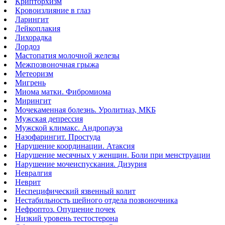
Крипторхизм
Кровоизлияние в глаз
Ларингит
Лейкоплакия
Лихорадка
Лордоз
Мастопатия молочной железы
Межпозвоночная грыжа
Метеоризм
Мигрень
Миома матки. Фибромиома
Мирингит
Мочекаменная болезнь. Уролитиаз, МКБ
Мужская депрессия
Мужской климакс. Андропауза
Назофарингит. Простуда
Нарушение координации. Атаксия
Нарушение месячных у женщин. Боли при менструации
Нарушение мочеиспускания. Дизурия
Невралгия
Неврит
Неспецифический язвенный колит
Нестабильность шейного отдела позвоночника
Нефроптоз. Опущение почек
Низкий уровень тестостерона