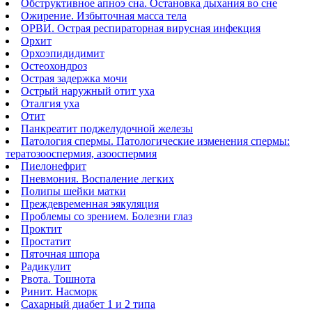
Обструктивное апноэ сна. Остановка дыхания во сне
Ожирение. Избыточная масса тела
ОРВИ. Острая респираторная вирусная инфекция
Орхит
Орхоэпидидимит
Остеохондроз
Острая задержка мочи
Острый наружный отит уха
Оталгия уха
Отит
Панкреатит поджелудочной железы
Патология спермы. Патологические изменения спермы:
тератозооспермия, азооспермия
Пиелонефрит
Пневмония. Воспаление легких
Полипы шейки матки
Преждевременная эякуляция
Проблемы со зрением. Болезни глаз
Проктит
Простатит
Пяточная шпора
Радикулит
Рвота. Тошнота
Ринит. Насморк
Сахарный диабет 1 и 2 типа