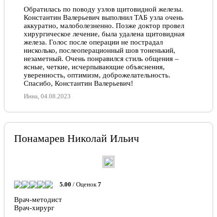
Вам свою огромную благодарность за колоссальную
помощь, за отзывчивость, за качественное лечение,
Обратилась по поводу узлов щитовидной железы.
за врачебную этику и за профессионализм в своем
Константин Валерьевич выполнил ТАБ узла очень
деле. Спасибо Вам за Вашу бесконечную доброту и
аккуратно, малоболезненно. Позже доктор провел
теплое отношение. Желаю Вам всего самого
хирургическое лечение, была удалена щитовидная
наилучшего и только благодарных пациентов
железа. Голос после операции не пострадал
нисколько, послеоперационный шов тоненький,
Олеся, 26.11.2022
незаметный. Очень понравился стиль общения –
ясные, четкие, исчерпывающие объяснения,
уверенность, оптимизм, доброжелательность.
Отлично!
Спасибо, Константин Валерьевич!
Непомнящая Ольга Владимировна, внимательный,
Инна, 04.08.2023
доброжелательный доктор. Внимательно, по —
доброму, относится к пациентам. Выданные
рекомендации помогли. Важно, что обратился
именно к Ольге Викторовна. С уважением,
Константин Васильевич Т.
Понамарев Николай Ильич
Константин Т., 03.05.2022
Отлично!
Непомнящая Ольга Владимировна, внимательный,
5.00
/ Оценок
7
доброжелательный доктор. Внимательно, по —
Врач-методист
доброму, относится к пациентам. Выданные
Врач-хирург
рекомендации помогли. Важно, что обратился
именно к Ольге Викторовна. С уважением,