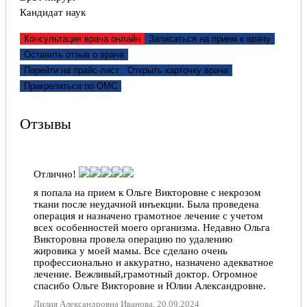
Алексеевна, за внимательное,чуткое отношение к
Кандидат наук
пациенту!
Прохорова Ольга Алексеевна, 06.11.2018
Консультация врача онлайн
Записаться на прием к врачу
Оставить отзыв о враче
Отлично!
Перейти на прайс-лист
Открыть карточку врача
Юлия Алексеевна, спасибо за ваш нелегкий труд!
Прикрепиться по ОМС
Проходила у Вас, наверное, самую страшную для
меня процедуру фгдс, но после процедуры,
проведенной Вами и Вашей ассистенткой я теперь
Отзывы
однозначно перестала бояться. Все прошло
абсолютно безболезненно, быстро и спокойно.
Яна, 07.09.2018
Отлично!
я попала на прием к Ольге Викторовне с некрозом
ткани после неудачной инъекции. Была проведена
операция и назначено грамотное лечение с учетом
всех особенностей моего организма. Недавно Ольга
Викторовна провела операцию по удалению
жировика у моей мамы. Все сделано очень
профессионально и аккуратно, назначено адекватное
лечение. Вежливый,грамотный доктор. Огромное
спасибо Ольге Викторовне и Юлии Александровне.
Лилия Александровна Иванова, 20.09.2024