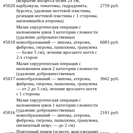
(вскрытие абсцесса более 2х см,
#5020
карбункула, гематомы, гидраденита,
2759 руб.
бурсита, удаление ногтевой пластины,
резекция ногтевой пластины с 1 стороны,
нагноившейся атеромы)
Малая хирургическая операция с
наложением швов 3 категории сложности
(удаление доброкачественных
#5018
новообразований — липома, атерома,
6083 руб.
фиброма, гигрома, папиллома, гранулема
— более 5 см), лечение вросшего ногтя с
2-х сторон
Малая хирургическая операция с
наложением швов 2 категории сложности
(удаление доброкачественных
#5017
новообразований — липома, атерома,
3662 руб.
фиброма, гигрома, папиллома, гранулема
— от 2 до 5 см), лечение вросшего ногтя
с 1 стороны
Малая хирургическая операция с
наложением швов 1 категории сложности
(удаление доброкачественных
#5016
2101 руб.
новообразований — липома, атерома,
фиброма, гигрома, папиллома, гранулема,
пигментный невус — до 2 см)
Повторный прием (осмотр, консультация)