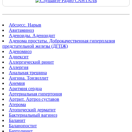
Абсцесс. Нарыв
Авитаминоз
Аденоиды. Аденоидит
Аденома простаты. Доброкачественная гиперплазия
предстательной железы (ДГПЖ)
Аденомиоз
Аднексит
Аллергический ринит
Аллергия
Анальная трещина
Ангина. Тонзиллит
Анемия
Аритмия сердца
Артериальная гипертония
Артрит. Артроз суставов
Атерома
Атопический дерматит
Бактериальный вагиноз
Баланит
Баланопостит
Бартолинит