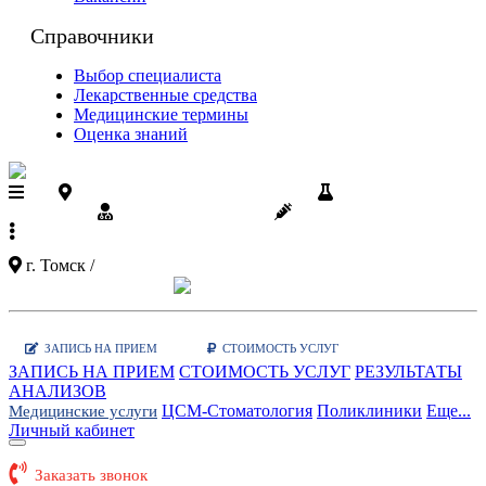
Справочники
Выбор специалиста
Лекарственные средства
Медицинские термины
Оценка знаний
Поликлиники ЦСМ на карте
Результаты
анализов
Диспансеризация
Вакцинации
+7 (3822)
90-03-03
г. Томск /
Показать карту поликлиник
Заказать звонок
|
WhatsApp
ЗАПИСЬ НА ПРИЕМ
СТОИМОСТЬ УСЛУГ
ЗАПИСЬ НА ПРИЕМ
СТОИМОСТЬ УСЛУГ
РЕЗУЛЬТАТЫ
АНАЛИЗОВ
ЦСМ-Стоматология
Поликлиники
Еще...
Медицинские услуги
Личный кабинет
Заказать звонок