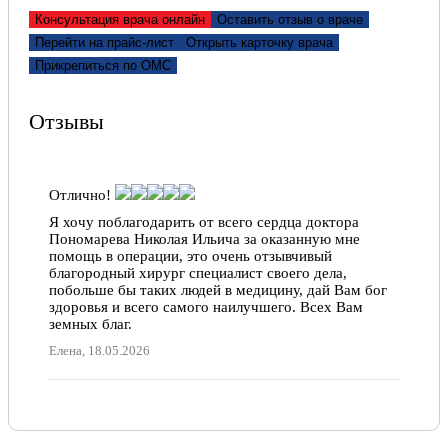
Константин Васильевич Т.
Консультация врача онлайн
Оставить отзыв о враче
Константин Т., 03.05.2022
Перейти на прайс-лист
Открыть карточку врача
Прикрепиться по ОМС
Отзывы
Отлично!
Я хочу поблагодарить от всего сердца доктора
Пономарева Николая Ильича за оказанную мне
помощь в операции, это очень отзывчивый
благородный хирург специалист своего дела,
побольше бы таких людей в медицину, дай Вам бог
здоровья и всего самого наилучшего. Всех Вам
земных благ.
Елена, 18.05.2026