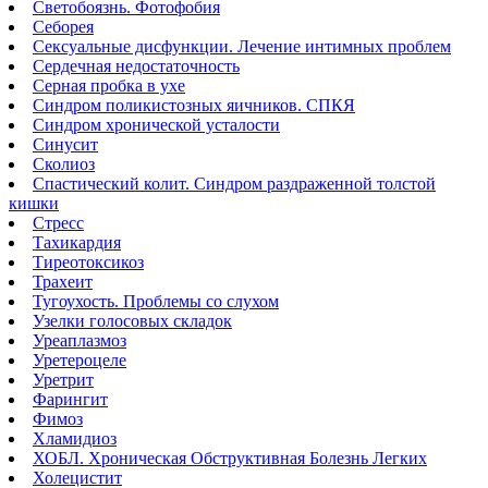
Светобоязнь. Фотофобия
Себорея
Сексуальные дисфункции. Лечение интимных проблем
Сердечная недостаточность
Серная пробка в ухе
Синдром поликистозных яичников. СПКЯ
Синдром хронической усталости
Синусит
Сколиоз
Спастический колит. Синдром раздраженной толстой
кишки
Стресс
Тахикардия
Тиреотоксикоз
Трахеит
Тугоухость. Проблемы со слухом
Узелки голосовых складок
Уреаплазмоз
Уретероцеле
Уретрит
Фарингит
Фимоз
Хламидиоз
ХОБЛ. Хроническая Обструктивная Болезнь Легких
Холецистит