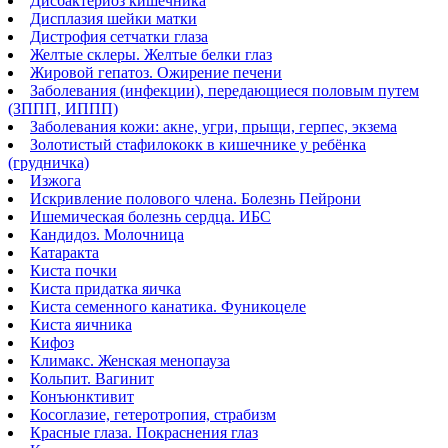
Дисбактериоз кишечника
Дисплазия шейки матки
Дистрофия сетчатки глаза
Желтые склеры. Желтые белки глаз
Жировой гепатоз. Ожирение печени
Заболевания (инфекции), передающиеся половым путем
(ЗППП, ИППП)
Заболевания кожи: акне, угри, прыщи, герпес, экзема
Золотистый стафилококк в кишечнике у ребёнка
(грудничка)
Изжога
Искривление полового члена. Болезнь Пейрони
Ишемическая болезнь сердца. ИБС
Кандидоз. Молочница
Катаракта
Киста почки
Киста придатка яичка
Киста семенного канатика. Фуникоцеле
Киста яичника
Кифоз
Климакс. Женская менопауза
Кольпит. Вагинит
Конъюнктивит
Косоглазие, гетеротропия, страбизм
Красные глаза. Покраснения глаз