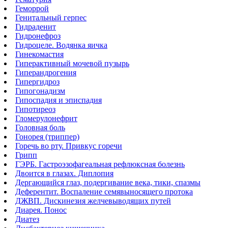
Геморрой
Генитальный герпес
Гидраденит
Гидронефроз
Гидроцеле. Водянка яичка
Гинекомастия
Гиперактивный мочевой пузырь
Гиперандрогения
Гипергидроз
Гипогонадизм
Гипоспадия и эписпадия
Гипотиреоз
Гломерулонефрит
Головная боль
Гонорея (триппер)
Горечь во рту. Привкус горечи
Грипп
ГЭРБ. Гастроэзофагеальная рефлюксная болезнь
Двоится в глазах. Диплопия
Дергающийся глаз, подергивание века, тики, спазмы
Деферентит. Воспаление семявыносящего протока
ДЖВП. Дискинезия желчевыводящих путей
Диарея. Понос
Диатез