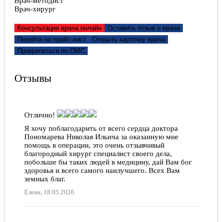
Врач-методист
доброму, относится к пациентам. Выданные
Врач-хирург
рекомендации помогли. Важно, что обратился
именно к Ольге Викторовна. С уважением,
Константин Васильевич Т.
Консультация врача онлайн
Оставить отзыв о враче
Константин Т., 03.05.2022
Перейти на прайс-лист
Открыть карточку врача
Прикрепиться по ОМС
Отзывы
Отлично!
Я хочу поблагодарить от всего сердца доктора
Пономарева Николая Ильича за оказанную мне
помощь в операции, это очень отзывчивый
благородный хирург специалист своего дела,
побольше бы таких людей в медицину, дай Вам бог
здоровья и всего самого наилучшего. Всех Вам
земных благ.
Елена, 18.05.2026