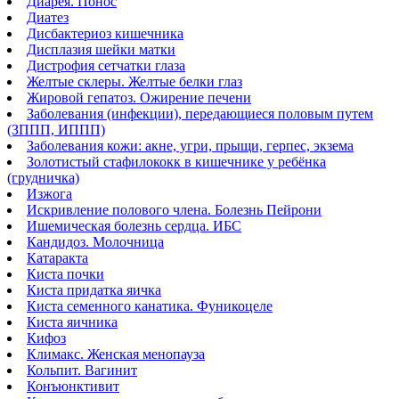
Диарея. Понос
Диатез
Дисбактериоз кишечника
Дисплазия шейки матки
Дистрофия сетчатки глаза
Желтые склеры. Желтые белки глаз
Жировой гепатоз. Ожирение печени
Заболевания (инфекции), передающиеся половым путем
(ЗППП, ИППП)
Заболевания кожи: акне, угри, прыщи, герпес, экзема
Золотистый стафилококк в кишечнике у ребёнка
(грудничка)
Изжога
Искривление полового члена. Болезнь Пейрони
Ишемическая болезнь сердца. ИБС
Кандидоз. Молочница
Катаракта
Киста почки
Киста придатка яичка
Киста семенного канатика. Фуникоцеле
Киста яичника
Кифоз
Климакс. Женская менопауза
Кольпит. Вагинит
Конъюнктивит