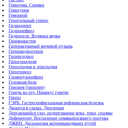
Гематома. Синяки
Гематурия
Геморрой
Генитальный герпес
Гидраденит
Гидронефроз
Гидроцеле. Водянка яичка
Гинекомастия
Гиперактивный мочевой пузырь
Гиперандрогения
Гипергидроз
Гипогонадизм
Гипоспадия и эписпадия
Гипотиреоз
Гломерулонефрит
Головная боль
Гонорея (триппер)
Горечь во рту. Привкус горечи
Грипп
ГЭРБ. Гастроэзофагеальная рефлюксная болезнь
Двоится в глазах. Диплопия
Дергающийся глаз, подергивание века, тики, спазмы
Деферентит. Воспаление семявыносящего протока
ДЖВП. Дискинезия желчевыводящих путей