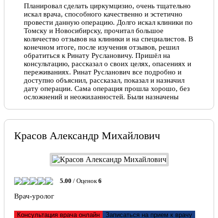
Планировал сделать циркумцизио, очень тщательно
искал врача, способного качественно и эстетично
провести данную операцию. Долго искал клиники по
Томску и Новосибирску, прочитал большое
количество отзывов на клиники и на специалистов. В
конечном итоге, после изучения отзывов, решил
обратиться к Ринату Руслановичу. Пришёл на
консультацию, рассказал о своих целях, опасениях и
переживаниях. Ринат Русланович все подробно и
доступно объяснил, рассказал, показал и назначил
дату операции. Сама операция прошла хорошо, без
осложнений и неожиданностей. Были назначены
лекарства и рекомендации по уходу за
послеоперационным швом. Реабилитационный
период прошёл нормально, через две недели после
операции снял оставшиеся швы и, наконец, можно
Красов Александр Михайлович
любоваться результатом! Швы наложены аккуратно,
ровно, никаких бугров, грубых рубцов и шишек!
Никакого дискомфорта в области швов не
испытываю! Спасибо врачу за его профессионализм
и трепетное отношение к своим пациентам!
5.00
/ Оценок
6
Никита, 25.10.2022
Врач-уролог
Отлично!
Консультация врача онлайн
Записаться на прием к врачу