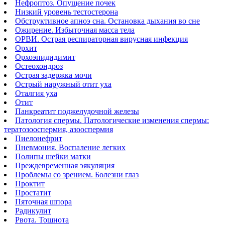
Нефроптоз. Опущение почек
Низкий уровень тестостерона
Обструктивное апноэ сна. Остановка дыхания во сне
Ожирение. Избыточная масса тела
ОРВИ. Острая респираторная вирусная инфекция
Орхит
Орхоэпидидимит
Остеохондроз
Острая задержка мочи
Острый наружный отит уха
Оталгия уха
Отит
Панкреатит поджелудочной железы
Патология спермы. Патологические изменения спермы:
тератозооспермия, азооспермия
Пиелонефрит
Пневмония. Воспаление легких
Полипы шейки матки
Преждевременная эякуляция
Проблемы со зрением. Болезни глаз
Проктит
Простатит
Пяточная шпора
Радикулит
Рвота. Тошнота