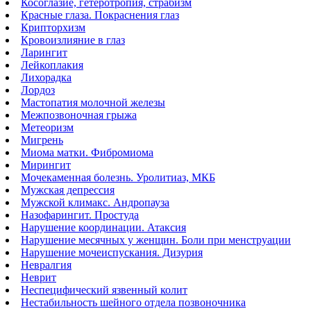
Косоглазие, гетеротропия, страбизм
Красные глаза. Покраснения глаз
Крипторхизм
Кровоизлияние в глаз
Ларингит
Лейкоплакия
Лихорадка
Лордоз
Мастопатия молочной железы
Межпозвоночная грыжа
Метеоризм
Мигрень
Миома матки. Фибромиома
Мирингит
Мочекаменная болезнь. Уролитиаз, МКБ
Мужская депрессия
Мужской климакс. Андропауза
Назофарингит. Простуда
Нарушение координации. Атаксия
Нарушение месячных у женщин. Боли при менструации
Нарушение мочеиспускания. Дизурия
Невралгия
Неврит
Неспецифический язвенный колит
Нестабильность шейного отдела позвоночника