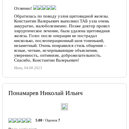
В течении 3х лет наблюдаюсь у замечательного
врача, профессионала своего дела. Хочу выразить
Отлично!
Вам свою огромную благодарность за колоссальную
помощь, за отзывчивость, за качественное лечение,
Обратилась по поводу узлов щитовидной железы.
за врачебную этику и за профессионализм в своем
Константин Валерьевич выполнил ТАБ узла очень
деле. Спасибо Вам за Вашу бесконечную доброту и
аккуратно, малоболезненно. Позже доктор провел
теплое отношение. Желаю Вам всего самого
хирургическое лечение, была удалена щитовидная
наилучшего и только благодарных пациентов
железа. Голос после операции не пострадал
нисколько, послеоперационный шов тоненький,
Олеся, 26.11.2022
незаметный. Очень понравился стиль общения –
ясные, четкие, исчерпывающие объяснения,
уверенность, оптимизм, доброжелательность.
Отлично!
Спасибо, Константин Валерьевич!
Непомнящая Ольга Владимировна, внимательный,
Инна, 04.08.2023
доброжелательный доктор. Внимательно, по —
доброму, относится к пациентам. Выданные
рекомендации помогли. Важно, что обратился
именно к Ольге Викторовна. С уважением,
Константин Васильевич Т.
Понамарев Николай Ильич
Константин Т., 03.05.2022
Отлично!
Непомнящая Ольга Владимировна, внимательный,
5.00
/ Оценок
7
доброжелательный доктор. Внимательно, по —