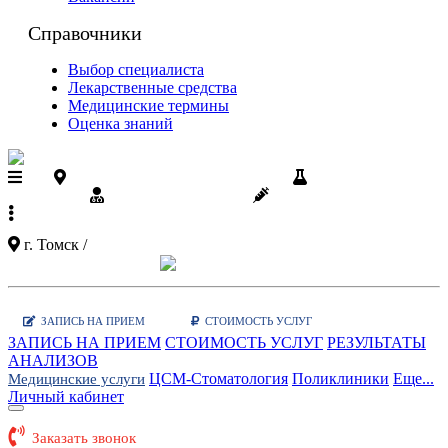
Справочники
Выбор специалиста
Лекарственные средства
Медицинские термины
Оценка знаний
Поликлиники ЦСМ на карте
Результаты
анализов
Диспансеризация
Вакцинации
+7 (3822)
90-03-03
г. Томск /
Показать карту поликлиник
Заказать звонок
|
WhatsApp
ЗАПИСЬ НА ПРИЕМ
СТОИМОСТЬ УСЛУГ
ЗАПИСЬ НА ПРИЕМ
СТОИМОСТЬ УСЛУГ
РЕЗУЛЬТАТЫ
АНАЛИЗОВ
ЦСМ-Стоматология
Поликлиники
Еще...
Медицинские услуги
Личный кабинет
Заказать звонок