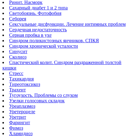
Ринит. Насморк
Сахарный диабет 1 и 2 типа
Светобоязнь. Фотофобия
Себорея
Сексуальные дисфункции. Лечение интимных проблем
Сердечная недостаточность
Серная пробка в ухе
Синдром поликистозных яичников. СПКЯ
Синдром хронической усталости
Синусит
Сколиоз
Спастический колит. Синдром раздраженной толстой
кишки
Стресс
Тахикардия
Тиреотоксикоз
Трахеит
Тугоухость. Проблемы со слухом
Узелки голосовых складок
Уреаплазмоз
Уретероцеле
Уретрит
Фарингит
Фимоз
Хламидиоз