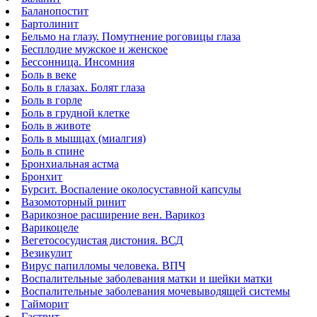
Баланопостит
Бартолинит
Бельмо на глазу. Помутнение роговицы глаза
Бесплодие мужское и женское
Бессонница. Инсомния
Боль в веке
Боль в глазах. Болят глаза
Боль в горле
Боль в грудной клетке
Боль в животе
Боль в мышцах (миалгия)
Боль в спине
Бронхиальная астма
Бронхит
Бурсит. Воспаление околосуставной капсулы
Вазомоторный ринит
Варикозное расширение вен. Варикоз
Варикоцеле
Вегетососудистая дистония. ВСД
Везикулит
Вирус папилломы человека. ВПЧ
Воспалительные заболевания матки и шейки матки
Воспалительные заболевания мочевыводящей системы
Гайморит
Гастрит