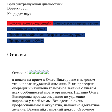
назначения и консультации), которую она оказывает
Врач ультразвуковой диагностики
нашему отцу. Отдельное спасибо Вам, Юлия
Врач-хирург
Алексеевна, за внимательное,чуткое отношение к
Кандидат наук
пациенту!
Прохорова Ольга Алексеевна, 06.11.2018
Консультация врача онлайн
Записаться на прием к врачу
Оставить отзыв о враче
Отлично!
Перейти на прайс-лист
Открыть карточку врача
Юлия Алексеевна, спасибо за ваш нелегкий труд!
Прикрепиться по ОМС
Проходила у Вас, наверное, самую страшную для
меня процедуру фгдс, но после процедуры,
проведенной Вами и Вашей ассистенткой я теперь
Отзывы
однозначно перестала бояться. Все прошло
абсолютно безболезненно, быстро и спокойно.
Яна, 07.09.2018
Отлично!
я попала на прием к Ольге Викторовне с некрозом
ткани после неудачной инъекции. Была проведена
операция и назначено грамотное лечение с учетом
всех особенностей моего организма. Недавно Ольга
Викторовна провела операцию по удалению
жировика у моей мамы. Все сделано очень
профессионально и аккуратно, назначено адекватное
лечение. Вежливый,грамотный доктор. Огромное