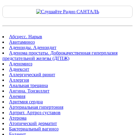
Абсцесс. Нарыв
Авитаминоз
Аденоиды. Аденоидит
Аденома простаты. Доброкачественная гиперплазия
предстательной железы (ДГПЖ)
Аденомиоз
Аднексит
Аллергический ринит
Аллергия
Анальная трещина
Ангина. Тонзиллит
Анемия
Аритмия сердца
Артериальная гипертония
Артрит. Артроз суставов
Атерома
Атопический дерматит
Бактериальный вагиноз
Баланит