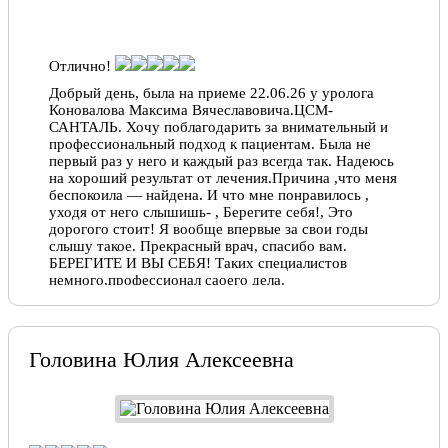
Отлично!
Добрый день, была на приеме 22.06.26 у уролога
Коновалова Максима Вячеславовича.ЦСМ-
САНТАЛЬ. Хочу поблагодарить за внимательный и
профессиональный подход к пациентам. Была не
первый раз у него и каждый раз всегда так. Надеюсь
на хороший результат от лечения.Причина ,что меня
беспокоила — найдена. И что мне понравилось ,
уходя от него слышишь- , Берегите себя!, Это
дорогого стоит! Я вообще впервые за свои годы
слышу такое. Прекрасный врач, спасибо вам.
БЕРЕГИТЕ И ВЫ СЕБЯ! Таких специалистов
немного,профессионал саоего дела.
Галина, 23.06.2026
Головина Юлия Алексеевна
Отлично!
Прекрасный специалист , Отношение к пациентам
хорошее я доволен что меня лечит такой врач,
Ярослав , 23.06.2026