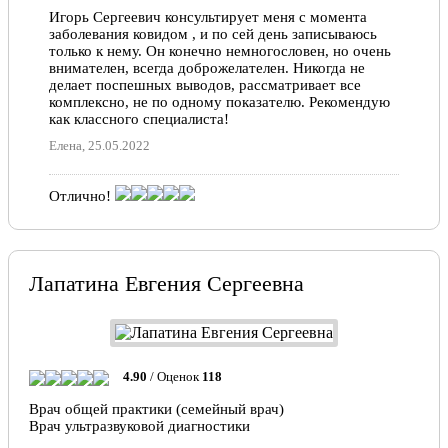
Игорь Сергеевич консультирует меня с момента
заболевания ковидом , и по сей день записываюсь
только к нему. Он конечно немногословен, но очень
внимателен, всегда доброжелателен. Никогда не
делает поспешных выводов, рассматривает все
комплексно, не по одному показателю. Рекомендую
как классного специалиста!
Елена, 25.05.2022
Отлично!
Хороший врач. Приём пациентов ведёт очень
профессионально и качественно. Назначение
препаратов все четко и по делу.
Лапатина Евгения Сергеевна
Гончарова Татьяна Валерьевна , 06.02.2022
Отлично!
Один из лучших докторов в ЦСМ :) Приходите к
4.90
/ Оценок
118
нему лечиться (не буду пересказывать доктора
Айболита!) Самое главное достоинство, работает
Врач общей практики (семейный врач)
обратная связь! И консультирует онлайн. Что,
Врач ультразвуковой диагностики
согласитесь, сейчас немаловажно!