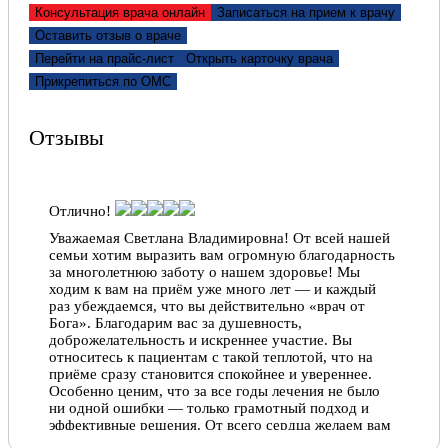
квалифицированную помощь, а также проявляла
Консультация врача онлайн
Записаться на прием к врачу
доброту и внимание. Лично делала мне
Оставить отзыв о враче
необходимые процедуры. Она постоянно при этом
Перейти на прайс-лист
Открыть карточку врача
находила для меня ободряющие слова, которые меня
поддерживали. Я жду того времени, когда буду
Прикрепиться по ОМС
совершенно здорова. Из Библии я узнала об
обещании Бога, что наступит такое время, когда
никто не будет болеть. Об этом в Библии написано
Отзывы
так: «И никто из жителей не скажет «Я болен».
(Пророчество Исайи, глава 33, стих 24). Так как Бог
Вьсемогущий, у меня нет причин сомневаться, что
это обещание обязательно исполнится.
Отлично!
Евгения, 09.07.2020
Уважаемая Светлана Владимировна! От всей нашей
семьи хотим выразить вам огромную благодарность
за многолетнюю заботу о нашем здоровье! Мы
Отлично!
ходим к вам на приём уже много лет — и каждый
При такой нагрузке, некоторые врачи не
раз убеждаемся, что вы действительно «врач от
выдерживают… Но… Всегда поражаюсь ее высокой
Бога». Благодарим вас за душевность,
организованности, корректности по отношению к
доброжелательность и искреннее участие. Вы
пациентам, высокому профессионализму и…
относитесь к пациентам с такой теплотой, что на
Человечности! Молодая и красивая, всегда
приёме сразу становится спокойнее и увереннее.
корректная, строгая (без проявлений эмоций
Особенно ценим, что за все годы лечения не было
отрицательных)… Все пациенты, приходящие к ней
ни одной ошибки — только грамотный подход и
по записи, знают, что не надо теребить своим
эффективные решения. От всего сердца желаем вам
времени по записи: где можно в рамках регламента
крепкого здоровья, благополучия, благодарных