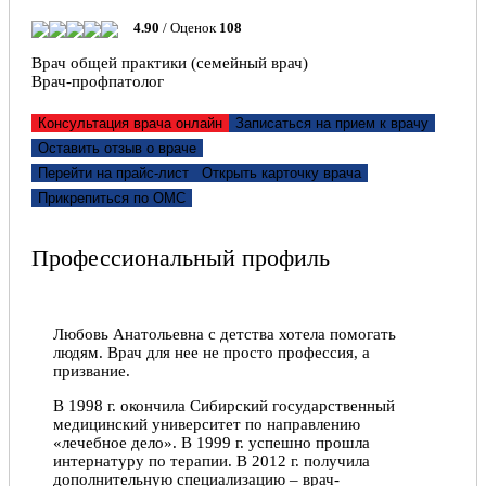
Людмила, 12.11.2019
4.90
/ Оценок
108
Врач общей практики (семейный врач)
Врач-профпатолог
Консультация врача онлайн
Записаться на прием к врачу
Оставить отзыв о враче
Перейти на прайс-лист
Открыть карточку врача
Прикрепиться по ОМС
Профессиональный профиль
Любовь Анатольевна с детства хотела помогать
людям. Врач для нее не просто профессия, а
призвание.
В 1998 г. окончила Сибирский государственный
медицинский университет по направлению
«лечебное дело». В 1999 г. успешно прошла
интернатуру по терапии. В 2012 г. получила
дополнительную специализацию – врач-