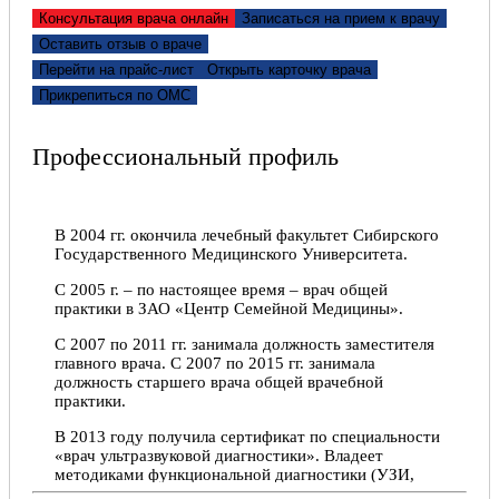
Евгения, 31.01.2022
Консультация врача онлайн
Записаться на прием к врачу
Оставить отзыв о враче
Отлично!
Перейти на прайс-лист
Открыть карточку врача
Отличный врач. Все четко и по делу, ничего
Прикрепиться по ОМС
лишнего.
Юлия, 12.11.2021
Профессиональный профиль
Отлично!
Благодарю Игоря Сергеевича за консультацию и
В 2004 гг. окончила лечебный факультет Сибирского
отношение с пониманием
Государственного Медицинского Университета.
Руслан, 08.07.2021
С 2005 г. – по настоящее время – врач общей
практики в ЗАО «Центр Семейной Медицины».
Отлично!
С 2007 по 2011 гг. занимала должность заместителя
главного врача. С 2007 по 2015 гг. занимала
Спасибо доктору. Все чётко быстро и понятно.
должность старшего врача общей врачебной
Всегда идёт на встречу
практики.
Наталия, 11.06.2021
В 2013 году получила сертификат по специальности
«врач ультразвуковой диагностики». Владеет
Отлично!
методиками функциональной диагностики (УЗИ,
ЭКГ, СМАД, Холтер-ЭКГ, спирометрия,