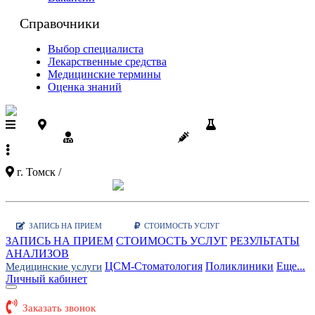
Справочники
Выбор специалиста
Лекарственные средства
Медицинские термины
Оценка знаний
Поликлиники ЦСМ на карте
Результаты
анализов
Диспансеризация
Вакцинации
+7 (3822)
90-03-03
г. Томск /
Показать карту поликлиник
Заказать звонок
|
WhatsApp
ЗАПИСЬ НА ПРИЕМ
СТОИМОСТЬ УСЛУГ
ЗАПИСЬ НА ПРИЕМ
СТОИМОСТЬ УСЛУГ
РЕЗУЛЬТАТЫ
АНАЛИЗОВ
ЦСМ-Стоматология
Поликлиники
Еще...
Медицинские услуги
Личный кабинет
Заказать звонок