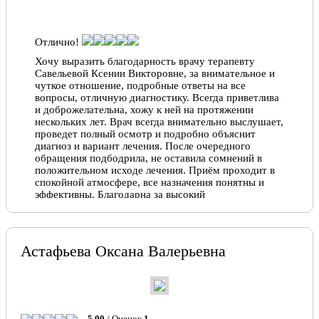
Отлично!
Хочу выразить благодарность врачу терапевту
Савельевой Ксении Викторовне, за внимательное и
чуткое отношение, подробные ответы на все
вопросы, отличную диагностику. Всегда приветлива
и доброжелательна, хожу к ней на протяжении
нескольких лет. Врач всегда внимательно выслушает,
проведет полный осмотр и подробно объяснит
диагноз и вариант лечения. После очередного
обращения подбодрила, не оставила сомнений в
положительном исходе лечения. Приём проходит в
спокойной атмосфере, все назначения понятны и
эффективны. Благодарна за высокий
профессионализм и человечность!
Юлия, 14.04.2026
Астафьева Оксана Валерьевна
Отлично!
Очень внимательная, ответственно подходит к своей
работе.
Наталья , 03.11.2025
5.00
/ Оценок
1