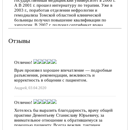
государственный медицинский университет в 2000 г.
А В 2001 г. прошел интернатуру по терапии. Уже в
2003 г., поработав отделении нефрологии и
гемодиализа Томской областной клинической
больницы получил повышение квалификации по
хирургии. В 2007 г. получил сертификат врача
общей практики. В «Центре семейной медицины»
работает более 10лет.
Отзывы
Станислав Юрьевич постоянно развивается,
повышая квалификацию на профильных курсах и
занимаясь самообразованием через научную
литературу, вебинары, конференции, семинары,
Отлично!
методические собрания.
Врач произвел хорошее впечатление — подробные
Имеет специализацию по 16 направлениям, таким
разъяснения, рекомендации, вежливость и
как: хирургия, педиатрия, гинекология, терапия и
корректность в общении с пациентом.
другие, что способствует рассмотрению состояния
Андрей, 03.04.2020
вашего здоровья с разных сторон. Так, к нему
обращаются пациенты с патологиями сердечно-
сосудистой системы, легких, органов желудочно-
Отлично!
кишечного тракта, инфекционными и
аллергическими заболеваниями разных возрастов: от
Хотелось бы выразить благодарность, врачу общей
детей до людей пожилого возраста.
практике Дементьеву Станиславу Юрьевичу, за
внимательное отношение к обратившемуся за
Рекомендации врача общей практики:
как искать
помощью пациенту. Всегда вежлив, тактичен,
полезную информацию медицинского характера в
деликатен. Спасибо за чуткость и профессионализм