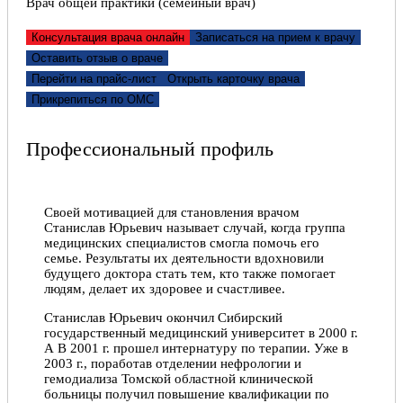
Врач общей практики (семейный врач)
доверить Татьяне Геннадьевне самое важное – наше
сердце. Рекомендуем данного специалиста!
Консультация врача онлайн
Записаться на прием к врачу
Татьяна, 23.11.2021
Оставить отзыв о враче
Перейти на прайс-лист
Открыть карточку врача
Отлично!
Прикрепиться по ОМС
Здравствуйте! Практически никогда не пишу
отзывов, но хотел бы в этот раз выразить огромную
Профессиональный профиль
благодарность кардиологу Татьяне Геннадьевне
Нонка за профессионализм, современные методы
диагностики и лечения, и самое главное
внимательное отношение и добросовестное
выполнение своих обязанностей. Для меня, как
Своей мотивацией для становления врачом
пациента, крайне важно, что в клинике встречаешься
Станислав Юрьевич называет случай, когда группа
с компетентностью и высокой квалификацией
медицинских специалистов смогла помочь его
профессионалов, добрым человеческим
семье. Результаты их деятельности вдохновили
отношением. От всей души выражаю вам
будущего доктора стать тем, кто также помогает
благодарность за ваш важный, благородный труд!
людям, делает их здоровее и счастливее.
Желаю коллективу ЦСМ крепкого здоровья,
благополучия и процветания, дальнейших успехов в
Станислав Юрьевич окончил Сибирский
работе, удачи во всем!
государственный медицинский университет в 2000 г.
А В 2001 г. прошел интернатуру по терапии. Уже в
Виктор, 21.11.2021
2003 г., поработав отделении нефрологии и
гемодиализа Томской областной клинической
больницы получил повышение квалификации по
Отлично!