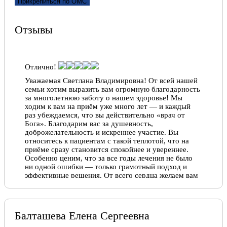
поддерживали. Я жду того времени, когда буду
Прикрепиться по ОМС
совершенно здорова. Из Библии я узнала об
обещании Бога, что наступит такое время, когда
никто не будет болеть. Об этом в Библии написано
Отзывы
так: «И никто из жителей не скажет «Я болен».
(Пророчество Исайи, глава 33, стих 24). Так как Бог
Вьсемогущий, у меня нет причин сомневаться, что
это обещание обязательно исполнится.
Отлично!
Евгения, 09.07.2020
Уважаемая Светлана Владимировна! От всей нашей
семьи хотим выразить вам огромную благодарность
за многолетнюю заботу о нашем здоровье! Мы
Отлично!
ходим к вам на приём уже много лет — и каждый
При такой нагрузке, некоторые врачи не
раз убеждаемся, что вы действительно «врач от
выдерживают… Но… Всегда поражаюсь ее высокой
Бога». Благодарим вас за душевность,
организованности, корректности по отношению к
доброжелательность и искреннее участие. Вы
пациентам, высокому профессионализму и…
относитесь к пациентам с такой теплотой, что на
Человечности! Молодая и красивая, всегда
приёме сразу становится спокойнее и увереннее.
корректная, строгая (без проявлений эмоций
Особенно ценим, что за все годы лечения не было
отрицательных)… Все пациенты, приходящие к ней
ни одной ошибки — только грамотный подход и
по записи, знают, что не надо теребить своим
эффективные решения. От всего сердца желаем вам
времени по записи: где можно в рамках регламента
крепкого здоровья, благополучия, благодарных
— это делается, кому-то вторично или дальше
пациентов и неиссякаемого запаса энергии. Пусть
(всегда с полной оценкой состояния пациента, и др.)
ваша доброта и профессионализм ещё долгие годы
— уделяет больше времени… Так же как и сам ее
радуют нас и многих других людей!
Балташева Елена Сергеевна
пациент, всегда приятно наблюдать солидарность ее
Анастасия Тюплина, 07.05.2026
пациентов и коллег по поликлинике. Хочется