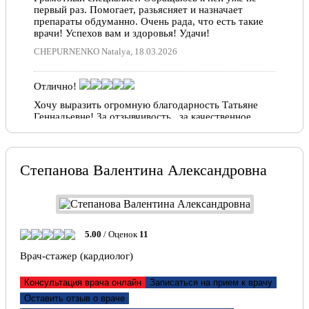
первый раз. Помогает, разьясняет и назначает
препараты обдуманно. Очень рада, что есть такие
врачи! Успехов вам и здоровья! Удачи!
CHEPURNENKO Natalya, 18.03.2026
Отлично!
Хочу выразить огромную благодарность Татьяне
Геннадьевне! За отзывчивость , за качественное
лечение, за врачебную этику и за профессионализм в
своем деле! спасибо вам , что когда-то решились
выбрать эту непростую профессию и посветить себя
важному делу! Вы не просто помогаете людям , Вы
Степанова Валентина Александровна
спасаете каждого ! Вы безупречный специалист
своего дела ! Хочу пожелать Вам крепкого здоровья
, долгих лет успешной врачебной практике,
терпения, стойкости — Оставайтесь таким же
прекрасным человеком и замечательным доктором!
который поможет далеко не одному поколению
5.00
/ Оценок
11
пациентов! Спасибо вам за ваш труд!
Врач-стажер (кардиолог)
Оксана, 29.07.2022
Консультация врача онлайн
Записаться на прием к врачу
Отлично!
Оставить отзыв о враче