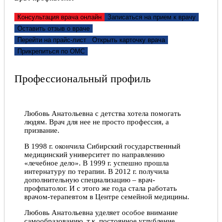
Консультация врача онлайн
Записаться на прием к врачу
Оставить отзыв о враче
Перейти на прайс-лист
Открыть карточку врача
Прикрепиться по ОМС
Профессиональный профиль
Любовь Анатольевна с детства хотела помогать
людям. Врач для нее не просто профессия, а
призвание.
В 1998 г. окончила Сибирский государственный
медицинский университет по направлению
«лечебное дело». В 1999 г. успешно прошла
интернатуру по терапии. В 2012 г. получила
дополнительную специализацию – врач-
профпатолог. И с этого же года стала работать
врачом-терапевтом в Центре семейной медицины.
Любовь Анатольевна уделяет особое внимание
самообразованию, т.к. постоянное углубление