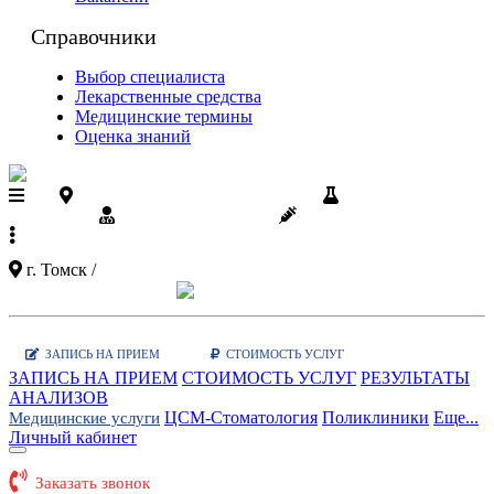
Справочники
Выбор специалиста
Лекарственные средства
Медицинские термины
Оценка знаний
Поликлиники ЦСМ на карте
Результаты
анализов
Диспансеризация
Вакцинации
+7 (3822)
90-03-03
г. Томск /
Показать карту поликлиник
Заказать звонок
|
WhatsApp
ЗАПИСЬ НА ПРИЕМ
СТОИМОСТЬ УСЛУГ
ЗАПИСЬ НА ПРИЕМ
СТОИМОСТЬ УСЛУГ
РЕЗУЛЬТАТЫ
АНАЛИЗОВ
ЦСМ-Стоматология
Поликлиники
Еще...
Медицинские услуги
Личный кабинет
Заказать звонок