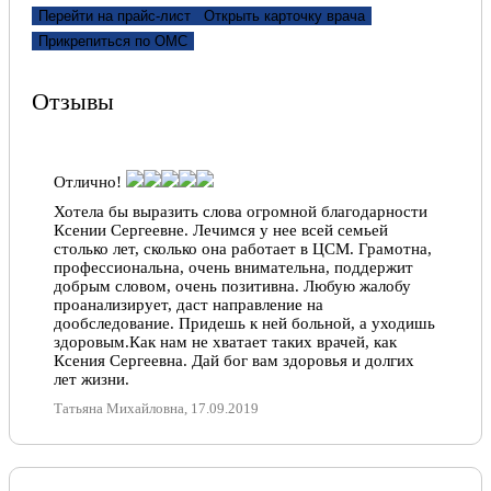
Перейти на прайс-лист
Открыть карточку врача
доктором Лапатиной Евгенией Сергеевной ребенку.
Внимательный мед.персонал, чистота и
Прикрепиться по ОМС
Отлично!
аккуратность в клинике. Спасибо огромное за
помощь! Процветания на долгие годы!!!
Доктор бомба честно говоря, самый любимый мой
Отзывы
Яна Шестак, 09.08.2018
Иван, 31.08.2020
Отлично!
Отлично!
Отлично!
С огромным заявлением, заявляю, что врач Лапатина
Светлана, наш семейный
Евгения Сергеевна, огромный специалист своего
Хотела бы выразить слова огромной благодарности
доктор,квалифицированный
дела, моего ребенка за 1 день поставила на ноги. Мы
Ксении Сергеевне. Лечимся у нее всей семьей
специалист,профессионал своего дела.
пришли с кашлем, который 4 часа не мог
столько лет, сколько она работает в ЦСМ. Грамотна,
Вадим, 31.08.2020
прекратится. У нас был семейный отдых, прилетели
профессиональна, очень внимательна, поддержит
из Санкт-Петербурга сюда уже больные и там в
добрым словом, очень позитивна. Любую жалобу
больнице назначили не правильное лечение, кашель
проанализирует, даст направление на
и состояние 2 лутнего ребенка только ухудшалось.
дообследование. Придешь к ней больной, а уходишь
Лапатина Е.С. назначила правильное лечение, все
здоровым.Как нам не хватает таких врачей, как
подробно рассказала, назначила анализы. Спасибо
Ксения Сергеевна. Дай бог вам здоровья и долгих
огромное данной поликлинике и профессиональным
лет жизни.
специалистам!!! Побольше бы таких специалистов!!!
Татьяна Михайловна, 17.09.2019
Зеленская Е.В., 09.08.2018
Отлично!