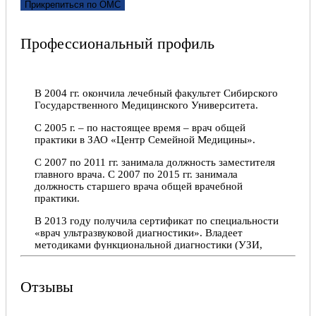
Отличный врач. Все четко и по делу, ничего
Прикрепиться по ОМС
лишнего.
Юлия, 12.11.2021
Профессиональный профиль
Отлично!
Благодарю Игоря Сергеевича за консультацию и
В 2004 гг. окончила лечебный факультет Сибирского
отношение с пониманием
Государственного Медицинского Университета.
Руслан, 08.07.2021
С 2005 г. – по настоящее время – врач общей
практики в ЗАО «Центр Семейной Медицины».
Отлично!
С 2007 по 2011 гг. занимала должность заместителя
главного врача. С 2007 по 2015 гг. занимала
Спасибо доктору. Все чётко быстро и понятно.
должность старшего врача общей врачебной
Всегда идёт на встречу
практики.
Наталия, 11.06.2021
В 2013 году получила сертификат по специальности
«врач ультразвуковой диагностики». Владеет
Отлично!
методиками функциональной диагностики (УЗИ,
ЭКГ, СМАД, Холтер-ЭКГ, спирометрия,
Игорь Сергеевич Дубовицкий -самый лучший
аудиометрия и др.).
доктор,, профессионал своего дела. Приём
Отзывы
пациентов ведёт очень профессионально и
Постоянно развивается, повышая квалификацию на
качественно. Назначение препаратов все четко и по
профильных курсах и занимаясь самообразованием
делу. Наблюдаюсь у Игоря Сергеевича уже давно., и
через научную литературу, вебинары, конференции,