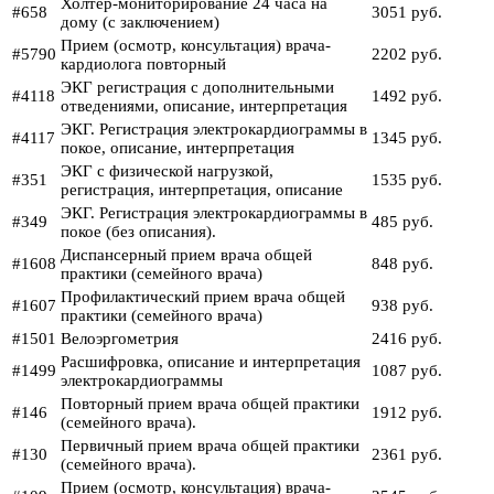
Холтер-мониторирование 24 часа на
#658
3051 руб.
дому (с заключением)
Прием (осмотр, консультация) врача-
#5790
2202 руб.
кардиолога повторный
ЭКГ регистрация с дополнительными
#4118
1492 руб.
отведениями, описание, интерпретация
ЭКГ. Регистрация электрокардиограммы в
#4117
1345 руб.
покое, описание, интерпретация
ЭКГ с физической нагрузкой,
#351
1535 руб.
регистрация, интерпретация, описание
ЭКГ. Регистрация электрокардиограммы в
#349
485 руб.
покое (без описания).
Диспансерный прием врача общей
#1608
848 руб.
практики (семейного врача)
Профилактический прием врача общей
#1607
938 руб.
практики (семейного врача)
#1501
Велоэргометрия
2416 руб.
Расшифровка, описание и интерпретация
#1499
1087 руб.
электрокардиограммы
Повторный прием врача общей практики
#146
1912 руб.
(семейного врача).
Первичный прием врача общей практики
#130
2361 руб.
(семейного врача).
Прием (осмотр, консультация) врача-