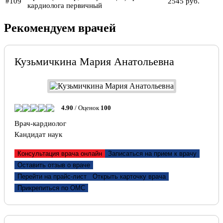
#109
2545 руб.
кардиолога первичный
Рекомендуем врачей
Кузьмичкина Мария Анатольевна
4.90
/ Оценок
100
Врач-кардиолог
Кандидат наук
Консультация врача онлайн
Записаться на прием к врачу
Оставить отзыв о враче
Перейти на прайс-лист
Открыть карточку врача
Прикрепиться по ОМС