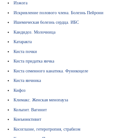
Изжога
и
н
Искривление полового члена. Болезнь Пейрони
с
Ишемическая болезнь сердца. ИБС
к
и
Кандидоз. Молочница
е
Катаракта
т
е
Киста почки
р
Киста придатка яичка
м
и
Киста семенного канатика. Фуникоцеле
н
Киста яичника
ы
Кифоз
О
ц
Климакс. Женская менопауза
е
Кольпит. Вагинит
н
к
Конъюнктивит
а
Косоглазие, гетеротропия, страбизм
з
н