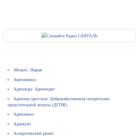
(
Э
К
О
)
П
о
л
е
Абсцесс. Нарыв
з
Авитаминоз
н
Аденоиды. Аденоидит
о
е
Аденома простаты. Доброкачественная гиперплазия
предстательной железы (ДГПЖ)
О
Аденомиоз
ф
и
Аднексит
ц
Аллергический ринит