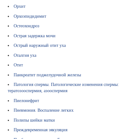
Орхит
Орхоэпидидимит
Остеохондроз
Острая задержка мочи
Острый наружный отит уха
Оталгия уха
Отит
Панкреатит поджелудочной железы
Патология спермы. Патологические изменения спермы:
тератозооспермия, азооспермия
Пиелонефрит
Пневмония. Воспаление легких
Полипы шейки матки
Преждевременная эякуляция