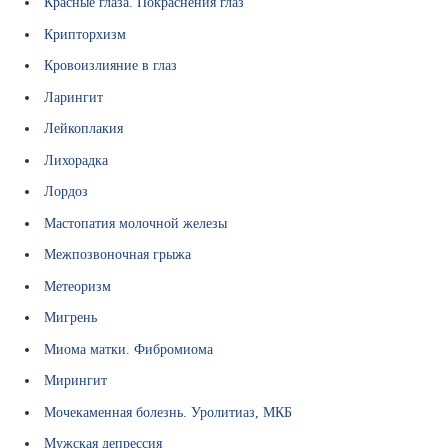
Красные глаза. Покраснения глаз
а
Крипторхизм
н
и
Кровоизлияние в глаз
й
Ларингит
Лейкоплакия
Лихорадка
Лордоз
Мастопатия молочной железы
Межпозвоночная грыжа
Метеоризм
Мигрень
Миома матки. Фибромиома
Мирингит
Мочекаменная болезнь. Уролитиаз, МКБ
Мужская депрессия