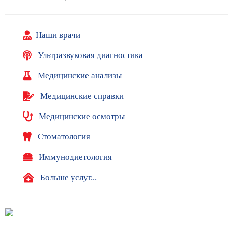
й
М
е
Наши врачи
д
Ультразвуковая диагностика
и
ц
Медицинские анализы
и
н
Медицинские справки
с
к
Медицинские осмотры
и
е
Стоматология
у
с
Иммунодиетология
л
у
Больше услуг...
г
и
П
о