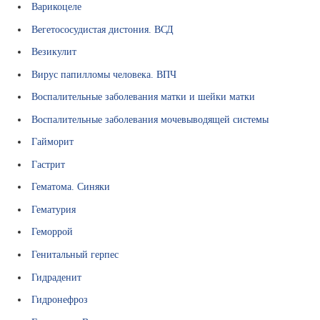
Варикоцеле
а
н
Вегетососудистая дистония. ВСД
с
Везикулит
и
и
Вирус папилломы человека. ВПЧ
Воспалительные заболевания матки и шейки матки
С
п
Воспалительные заболевания мочевыводящей системы
р
Гайморит
а
Гастрит
в
Гематома. Синяки
о
Гематурия
ч
Геморрой
н
Генитальный герпес
и
Гидраденит
к
и
Гидронефроз