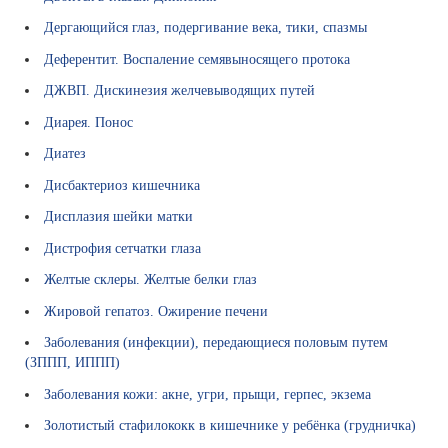
с
Дергающийся глаз, подергивание века, тики, спазмы
т
в
Деферентит. Воспаление семявыносящего протока
е
ДЖВП. Дискинезия желчевыводящих путей
н
н
Диарея. Понос
ы
Диатез
е
с
Дисбактериоз кишечника
р
Дисплазия шейки матки
е
д
Дистрофия сетчатки глаза
с
Желтые склеры. Желтые белки глаз
т
в
Жировой гепатоз. Ожирение печени
а
Заболевания (инфекции), передающиеся половым путем
М
(ЗППП, ИППП)
е
Заболевания кожи: акне, угри, прыщи, герпес, экзема
д
и
Золотистый стафилококк в кишечнике у ребёнка (грудничка)
ц