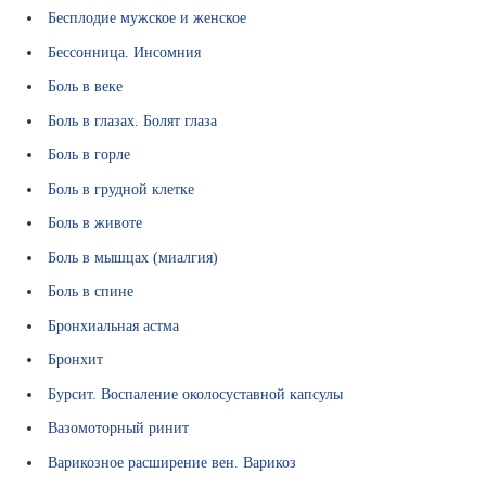
д
Бесплодие мужское и женское
о
к
Бессонница. Инсомния
у
Боль в веке
м
е
Боль в глазах. Болят глаза
н
Боль в горле
т
ы
Боль в грудной клетке
Р
Боль в животе
е
Боль в мышцах (миалгия)
к
в
Боль в спине
и
Бронхиальная астма
з
и
Бронхит
т
Бурсит. Воспаление околосуставной капсулы
ы
Вазомоторный ринит
В
а
Варикозное расширение вен. Варикоз
к