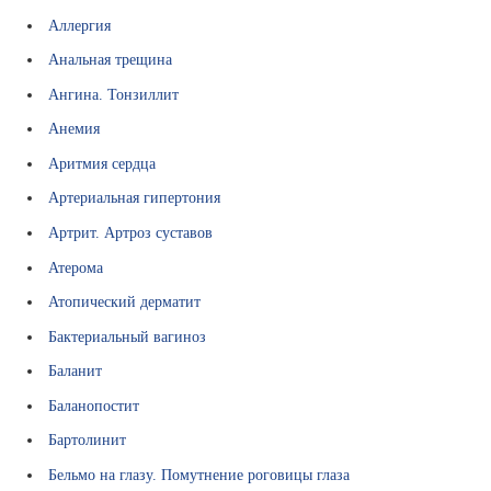
и
а
Аллергия
л
Анальная трещина
ь
н
Ангина. Тонзиллит
ы
Анемия
е
с
Аритмия сердца
а
Артериальная гипертония
й
т
Артрит. Артроз суставов
ы
Атерома
Л
Атопический дерматит
и
ц
Бактериальный вагиноз
е
Баланит
н
з
Баланопостит
и
Бартолинит
и
и
Бельмо на глазу. Помутнение роговицы глаза