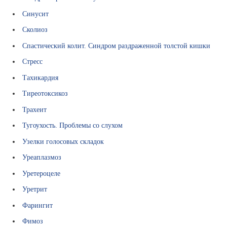
Синусит
Сколиоз
Спастический колит. Синдром раздраженной толстой кишки
Стресс
Тахикардия
Тиреотоксикоз
Трахеит
Тугоухость. Проблемы со слухом
Узелки голосовых складок
Уреаплазмоз
Уретероцеле
Уретрит
Фарингит
Фимоз