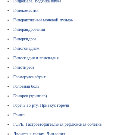
Гидроцеле. Водянка яичка
В
ы
Гинекомастия
б
Гиперактивный мочевой пузырь
о
р
Гиперандрогения
с
Гипергидроз
п
е
Гипогонадизм
ц
Гипоспадия и эписпадия
и
а
Гипотиреоз
л
Гломерулонефрит
и
с
Головная боль
т
Гонорея (триппер)
а
Горечь во рту. Привкус горечи
Л
е
Грипп
к
ГЭРБ. Гастроэзофагеальная рефлюксная болезнь
а
р
Двоится в глазах. Диплопия